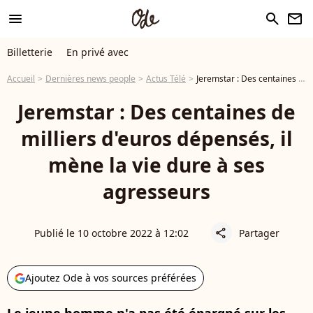
menu
search
newsletter
Billetterie
En privé avec
Accueil
Dernières news people
Actus Télé
Jeremstar : Des centaines de milliers d'euros dépensés, il mène la vie dure à ses agresseurs
Jeremstar : Des centaines de
milliers d'euros dépensés, il
mène la vie dure à ses
agresseurs
Publié le 10 octobre 2022 à 12:02
Partager
share
Ajoutez Ode à vos sources préférées