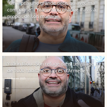
"On a pris une grande décision avec ma
compagne" : Yoann Riou change d'avis à
propos de son mariage
24 avril 2026
Yoann Riou : Son refuge dans un village
de 1000 habitants auprès d'Armelle
11 février 2025