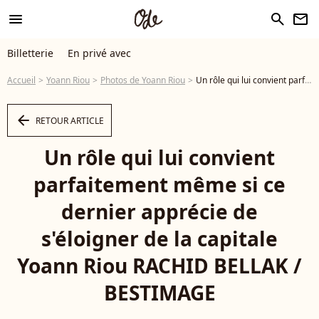
menu
search
newsletter
Billetterie
En privé avec
Accueil
Yoann Riou
Photos de Yoann Riou
Un rôle qui lui convient parfaitement même si ce dernier apprécie de s'éloigner de la capitale Yoann Riou RACHID BELLAK / BESTIMAGE - Photo
arrow_left
RETOUR ARTICLE
Un rôle qui lui convient
parfaitement même si ce
dernier apprécie de
s'éloigner de la capitale
Yoann Riou RACHID BELLAK /
BESTIMAGE