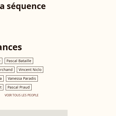
 la séquence
ances
e
Pascal Bataille
archand
Vincent Niclo
a
Vanessa Paradis
t
Pascal Praud
VOIR TOUS LES PEOPLE