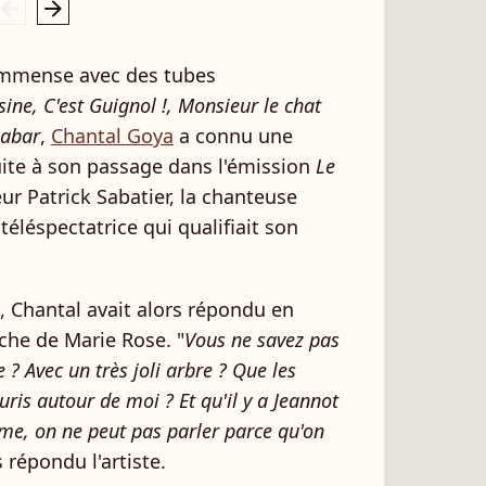
rrow_left
arrow_right
 immense avec des tubes
ine, C'est Guignol !, Monsieur le chat
abar
,
Chantal Goya
a connu une
uite à son passage dans l'émission
Le
eur Patrick Sabatier, la chanteuse
téléspectatrice qui qualifiait son
 Chantal avait alors répondu en
che de Marie Rose. "
Vous ne savez pas
? Avec un très joli arbre ? Que les
uris autour de moi ? Et qu'il y a Jeannot
ame, on ne peut pas parler parce qu'on
s répondu l'artiste.