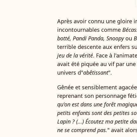
a
Après avoir connu une gloire
incontournables comme
Bécass
botté, Pandi Panda, Snoopy
ou
B
terrible descente aux enfers s
jeu de la vérité
. Face à l'animat
avait été piquée au vif par une 
univers d"
abêtissant
".
Gênée et sensiblement agacée,
reprenant son personnage féti
qu'on est dans une forêt magique 
petits enfants sont des petites so
Lapin ? (...) Écoutez ma petite d
ne se comprend pas.
" avait alor