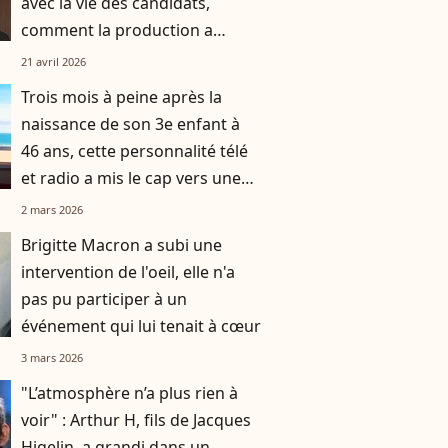
avec la vie des candidats,
comment la production a
réussi à le faire rempiler
21 avril 2026
malgré tout ?
Trois mois à peine après la
naissance de son 3e enfant à
46 ans, cette personnalité télé
et radio a mis le cap vers une
destination chic et prisée
2 mars 2026
Brigitte Macron a subi une
intervention de l'oeil, elle n'a
pas pu participer à un
événement qui lui tenait à cœur
3 mars 2026
"L’atmosphère n’a plus rien à
voir" : Arthur H, fils de Jacques
Higelin, a grandi dans un