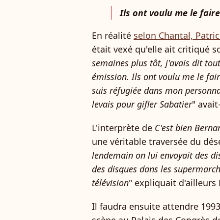
Ils ont voulu me le fair
En réalité
selon Chantal, Patri
était vexé qu'elle ait critiqué s
semaines plus tôt, j'avais dit tou
émission. Ils ont voulu me le fai
suis réfugiée dans mon personna
levais pour gifler Sabatier
" avait
L'interprète de
C'est bien Bernar
une véritable traversée du dése
lendemain on lui envoyait des di
des disques dans les supermarché
télévision
" expliquait d'ailleur
Il faudra ensuite attendre 1993