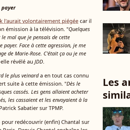
e payer
ck l'aurait volontairement piégée
car il
on émission à la télévision. "
Quelques
t le mal que je pensais de cette
re payer. Face à cette agression, je me
ge de Marie-Rose. C'était ça ou je me
-elle révélé au
JDD
.
d le plus veinard
a en tout cas connu
Les a
rt suite à cette émission. "
Dès le
simil
sques cassés. Les gens allaient acheter
s, les cassaient et les envoyaient à la
s Patrick Sabatier sur TPMP.
 pour redécouvrir (enfin) Chantal sur