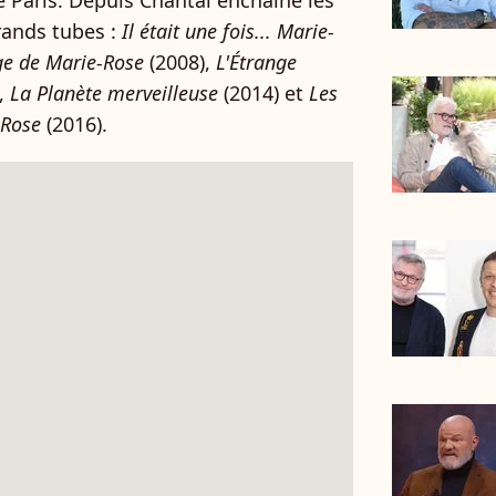
 Paris. Depuis Chantal enchaîne les
rands tubes :
Il était une fois... Marie-
ge de Marie-Rose
(2008),
L'Étrange
,
La Planète merveilleuse
(2014) et
Les
-Rose
(2016).