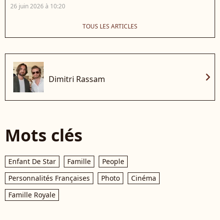
26 juin 2026 à 10:20
TOUS LES ARTICLES
chevron_right
Dimitri Rassam
Mots clés
Enfant De Star
Famille
People
Personnalités Françaises
Photo
Cinéma
Famille Royale