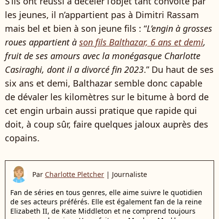
S’ils ont réussi à déceler l’objet tant convoité par
les jeunes, il n’appartient pas à Dimitri Rassam
mais bel et bien à son jeune fils : “
L’engin à grosses
roues appartient à
son fils Balthazar, 6 ans et demi
,
fruit de ses amours avec la monégasque Charlotte
Casiraghi, dont il a divorcé fin 2023
.” Du haut de ses
six ans et demi, Balthazar semble donc capable
de dévaler les kilomètres sur le bitume à bord de
cet engin urbain aussi pratique que rapide qui
doit, à coup sûr, faire quelques jaloux auprès des
copains.
Par
Charlotte Pletcher
|
Journaliste
Fan de séries en tous genres, elle aime suivre le quotidien
de ses acteurs préférés. Elle est également fan de la reine
Elizabeth II, de Kate Middleton et ne comprend toujours