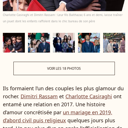
Charlotte Casiraghi et Dimitri Rassam : Leur fils Balthazar, 6 ans et demi, laisse traîner
un jouet dont les enfants raffolent dans le chic bureau de son père
VOIR LES 18 PHOTOS
Ils formaient l’un des couples les plus glamour du
rocher.
Dimitri Rassam
et
Charlotte Casiraghi
ont
entamé une relation en 2017. Une histoire
d’amour concrétisée par
un mariage en 2019,
d’abord civil puis religieux
quelques jours plus