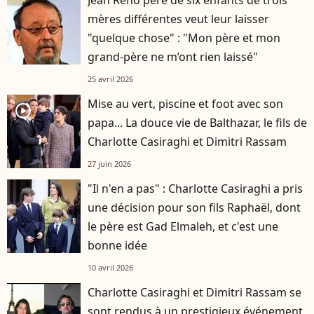
Jean Reno père de six enfants de trois
mères différentes veut leur laisser
"quelque chose" : "Mon père et mon
grand-père ne m’ont rien laissé"
25 avril 2026
Mise au vert, piscine et foot avec son
player2
papa... La douce vie de Balthazar, le fils de
Charlotte Casiraghi et Dimitri Rassam
27 juin 2026
"Il n'en a pas" : Charlotte Casiraghi a pris
une décision pour son fils Raphaël, dont
le père est Gad Elmaleh, et c'est une
bonne idée
10 avril 2026
Charlotte Casiraghi et Dimitri Rassam se
sont rendus à un prestigieux événement