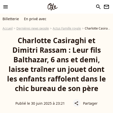
menu
search
newsletter
Billetterie
En privé avec
Accueil
Dernières news people
Actus Famille royale
Charlotte Casiraghi et Dimitri Rassam : Leur fils Balthazar, 6 ans et demi, laisse traîner un jouet dont les enfants raffolent dans le chic bureau de son père
Charlotte Casiraghi et
Dimitri Rassam : Leur fils
Balthazar, 6 ans et demi,
laisse traîner un jouet dont
les enfants raffolent dans le
chic bureau de son père
Publié le 30 juin 2025 à 23:21
Partager
share