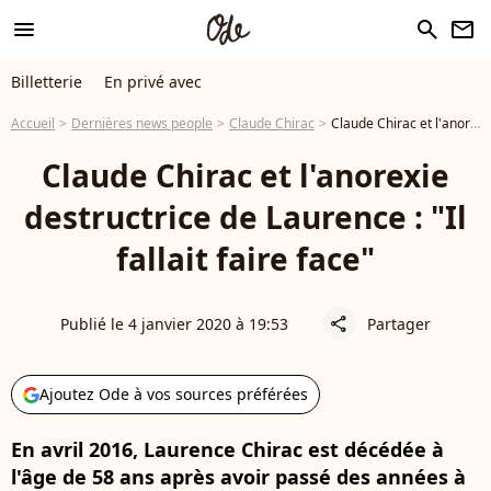
menu
search
newsletter
Billetterie
En privé avec
Accueil
Dernières news people
Claude Chirac
Claude Chirac et l'anorexie destructrice de Laurence : "Il fallait faire face"
Claude Chirac et l'anorexie
destructrice de Laurence : "Il
fallait faire face"
Publié le 4 janvier 2020 à 19:53
Partager
share
Ajoutez Ode à vos sources préférées
En avril 2016, Laurence Chirac est décédée à
l'âge de 58 ans après avoir passé des années à