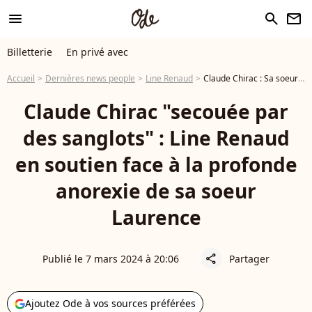
menu
search
newsletter
Billetterie
En privé avec
Accueil
Dernières news people
Line Renaud
Claude Chirac : Sa soeur Laurence atteinte d'anorexie, Line Renaud l'a soutenue
Claude Chirac "secouée par
des sanglots" : Line Renaud
en soutien face à la profonde
anorexie de sa soeur
Laurence
Publié le 7 mars 2024 à 20:06
Partager
share
Ajoutez Ode à vos sources préférées