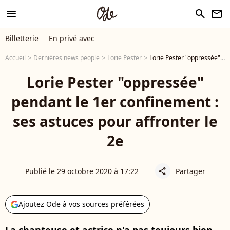
menu
search
newsletter
Billetterie
En privé avec
Accueil
Dernières news people
Lorie Pester
Lorie Pester "oppressée" pendant le 1er confinement : ses astuces pour affronter le 2e
Lorie Pester "oppressée"
pendant le 1er confinement :
ses astuces pour affronter le
2e
Publié le 29 octobre 2020 à 17:22
Partager
share
Ajoutez Ode à vos sources préférées