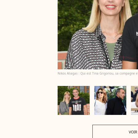
Nikos Aliagas : Qui est Tina Grigoriou, sa compagne e
VOIR