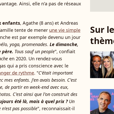
avantage
.
Ainsi, elle n'a pas de réseaux
 enfants
, Agathe (8 ans) et Andreas
Sur 
 famille tente de mener
une vie simple
anche est par exemple devenu un jour
thèm
 vélo, yoga, promenades
.
Le dimanche,
e père.
Tous sauf un people
", confiait
nche
en 2020. Un rendez-vous
s qui a pris conscience avec le
anger de rythme
. "
C'était important
 mes enfants. J'en avais besoin. C'est
le, de partir en week-end avec eux,
hotos. C'est ainsi que l'on construit des
oujours été là, mais à quel prix ?
Un
 n'est pas possible
", reconnaissait-il