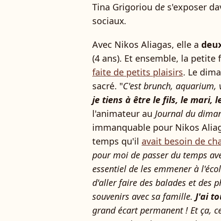
Tina Grigoriou d
e
s'exposer d
sociaux
.
Avec Nikos Aliagas, elle a
deux
(4 ans). Et ensemble, la petite
faite de petits plaisirs
. Le dim
sacré. "
C'est brunch, aquarium,
je tiens à être le fils, le mari, l
l'animateur au
Journal du dima
immanquable pour Nikos Aliaga
temps qu'il
avait besoin de ch
pour moi de passer du temps avec
essentiel de les emmener à l'éco
d'aller faire des balades et des p
souvenirs avec sa famille.
J'ai t
grand écart permanent ! Et ça, ce