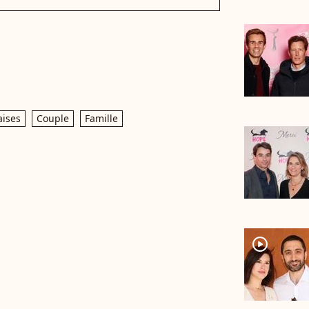
aises
Couple
Famille
player2