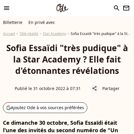
menu
search
newsletter
Billetterie
En privé avec
Accueil
Télé-réalité
Star Academy
Sofia Essaïdi "très pudique" à la Star Academy ? Elle fait d'étonnantes révélations
Sofia Essaïdi "très pudique" à
la Star Academy ? Elle fait
d'étonnantes révélations
Publié le 31 octobre 2022 à 07:31
Partager
share
Ajoutez Ode à vos sources préférées
Ce dimanche 30 octobre, Sofia Essaïdi était
l'une des invités du second numéro de "Un