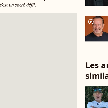
c’est un sacré défi
".
player2
Les a
simil