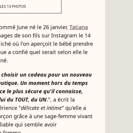
 LES 13 PHOTOS
mmé June né le 26 janvier,
Tatiana
ages de son fils sur Instagram le 14
liché où l'on aperçoit le bébé prendre
ue a confié quel serait selon elle le
 né.
is choisir un cadeau pour un nouveau
peutique. Un moment hors du temps
ce le plus sécure qu'il connaisse,
elui du TOUT, du UN
.", a écrit la
érience "
délicate et intime
" qu'elle a
garçon grâce à une sage-femme vivant
iable qui semble avoir
e femme.