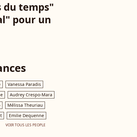
s du temps"
éal" pour un
ances
e
Vanessa Paradis
le
Audrey Crespo-Mara
o
Mélissa Theuriau
t
Emilie Dequenne
VOIR TOUS LES PEOPLE