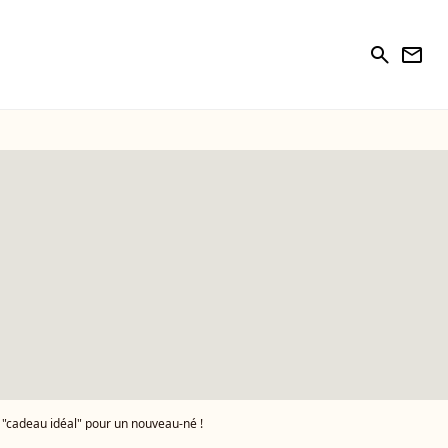
search
newsletter
le "cadeau idéal" pour un nouveau-né !