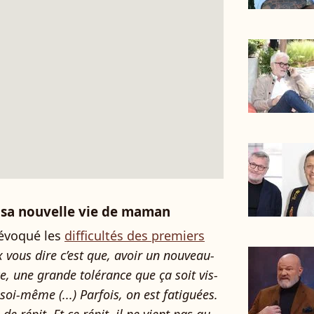
ur sa nouvelle vie de maman
 évoqué les
difficultés des premiers
 vous dire c’est que, avoir un nouveau-
e, une grande tolérance que ça soit vis-
soi-même (...) Parfois, on est fatiguées.
de répit. Et ce répit, il ne vient pas au