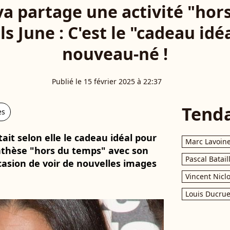
lva partage une activité "hor
ls June : C'est le "cadeau id
nouveau-né !
Publié le 15 février 2025 à 22:37
Tend
es
tait selon elle le cadeau idéal pour
Marc Lavoin
nthèse "hors du temps" avec son
Pascal Batail
occasion de voir de nouvelles images
Vincent Nicl
Louis Ducrue