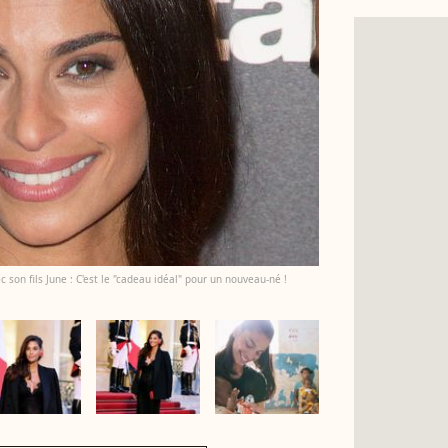
 son fils June : C'est le "cadeau idéal" pour un nouveau-né !