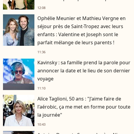
12:08
Ophélie Meunier et Mathieu Vergne en
séjour près de Saint-Tropez avec leurs
enfants : Valentine et Joseph sont le
parfait mélange de leurs parents !
11:36
Kavinsky : sa famille prend la parole pour
annoncer la date et le lieu de son dernier
voyage
11:10
Alice Taglioni, 50 ans : "J'aime faire de
player2
l'aérobic, ça me met en forme pour toute
la journée"
10:43