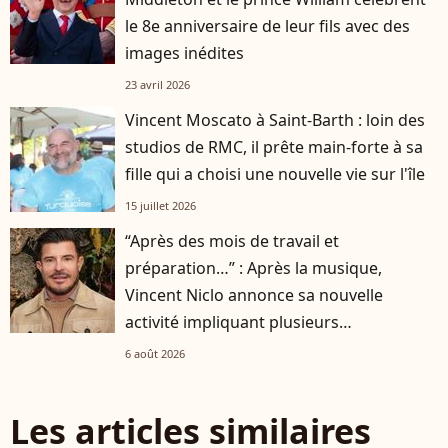
le 8e anniversaire de leur fils avec des
images inédites
23 avril 2026
Vincent Moscato à Saint-Barth : loin des
studios de RMC, il prête main-forte à sa
fille qui a choisi une nouvelle vie sur l'île
15 juillet 2026
“Après des mois de travail et
préparation…” : Après la musique,
Vincent Niclo annonce sa nouvelle
activité impliquant plusieurs
personnalités
6 août 2026
Les articles similaires