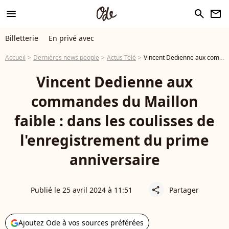
menu
search
newsletter
Billetterie
En privé avec
Accueil
Dernières news people
Actus Télé
Vincent Dedienne aux commandes du Maillon faible : dans les coulisses de l'enregistrement du prime anniversaire
Vincent Dedienne aux
commandes du Maillon
faible : dans les coulisses de
l'enregistrement du prime
anniversaire
Publié le 25 avril 2024 à 11:51
Partager
share
Ajoutez Ode à vos sources préférées