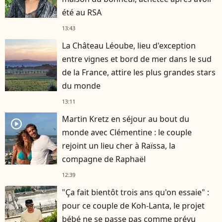
été au RSA
13:43
La Château Léoube, lieu d'exception
entre vignes et bord de mer dans le sud
de la France, attire les plus grandes stars
du monde
13:11
Martin Kretz en séjour au bout du
player2
monde avec Clémentine : le couple
rejoint un lieu cher à Raïssa, la
compagne de Raphaël
12:39
"Ça fait bientôt trois ans qu'on essaie" :
pour ce couple de Koh-Lanta, le projet
bébé ne se passe pas comme prévu