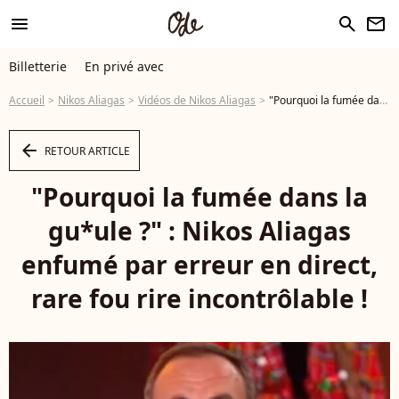
menu
search
newsletter
Billetterie
En privé avec
Accueil
Nikos Aliagas
Vidéos de Nikos Aliagas
"Pourquoi la fumée dans la gu*ule ?" : Nikos Aliagas enfumé par erreur en direct, rare fou rire incontrôlable ! - Vidéo
arrow_left
RETOUR ARTICLE
"Pourquoi la fumée dans la
gu*ule ?" : Nikos Aliagas
enfumé par erreur en direct,
rare fou rire incontrôlable !