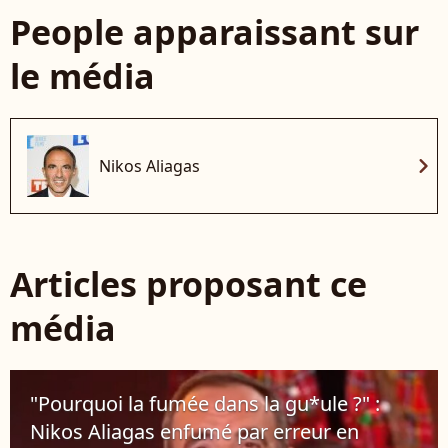
People apparaissant sur
le média
chevron_right
Nikos Aliagas
Articles proposant ce
média
"Pourquoi la fumée dans la gu*ule ?" :
Nikos Aliagas enfumé par erreur en