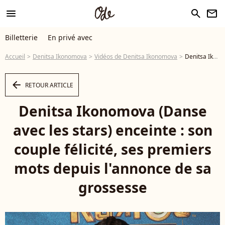
menu
search
newsletter
Billetterie
En privé avec
Accueil
Denitsa Ikonomova
Vidéos de Denitsa Ikonomova
Denitsa Ikonomova (Danse avec les stars) enceinte : son couple félicité, ses premiers mots depuis l'annonce de sa grossesse - Vidéo
arrow_left
RETOUR ARTICLE
Denitsa Ikonomova (Danse
avec les stars) enceinte : son
couple félicité, ses premiers
mots depuis l'annonce de sa
grossesse