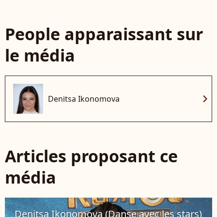
People apparaissant sur
le média
chevron_right
Denitsa Ikonomova
Articles proposant ce
média
Denitsa Ikonomova (Danse avec les stars)