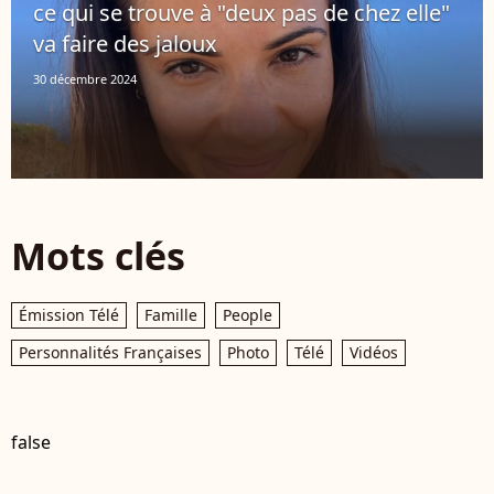
ce qui se trouve à "deux pas de chez elle"
va faire des jaloux
30 décembre 2024
Mots clés
Émission Télé
Famille
People
Personnalités Françaises
Photo
Télé
Vidéos
false