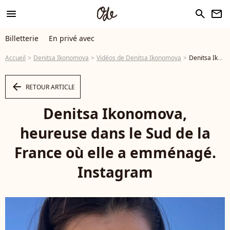
menu
search
newsletter
Billetterie
En privé avec
Accueil
Denitsa Ikonomova
Vidéos de Denitsa Ikonomova
Denitsa Ikonomova, heureuse dans le Sud de la France où elle a emménagé. Instagram - Vidéo
arrow_left
RETOUR ARTICLE
Denitsa Ikonomova,
heureuse dans le Sud de la
France où elle a emménagé.
Instagram