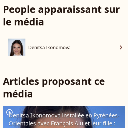
People apparaissant sur
le média
chevron_right
Denitsa Ikonomova
Articles proposant ce
média
player2
Denitsa Ikonomova installée en Pyrénées-
Orientales avec François Alu et leur fille :