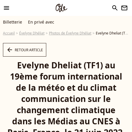
menu
search
newsletter
Billetterie
En privé avec
Accueil
Évelyne Dhéliat
Photos de Évelyne Dhéliat
Evelyne Dheliat (TF1) au 19ème forum international de la météo et du climat communication sur le changement climatique dans les Médias au CNES à Paris, France, le 21 juin 2022. © Jack Tribeca/Bestimage - Photo
arrow_left
RETOUR ARTICLE
Evelyne Dheliat (TF1) au
19ème forum international
de la météo et du climat
communication sur le
changement climatique
dans les Médias au CNES à