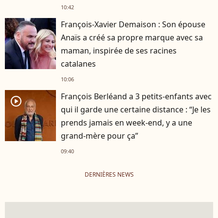
10:42
François-Xavier Demaison : Son épouse
Anaïs a créé sa propre marque avec sa
maman, inspirée de ses racines
catalanes
10:06
François Berléand a 3 petits-enfants avec
player2
qui il garde une certaine distance : “Je les
prends jamais en week-end, y a une
grand-mère pour ça”
09:40
DERNIÈRES NEWS