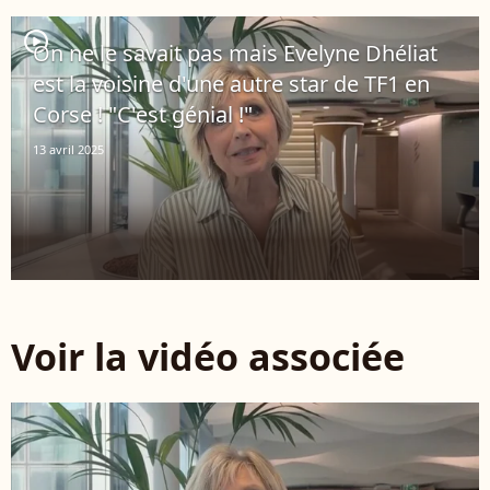
player2
On ne le savait pas mais Evelyne Dhéliat
est la voisine d'une autre star de TF1 en
Corse ! "C'est génial !"
13 avril 2025
Voir la vidéo associée