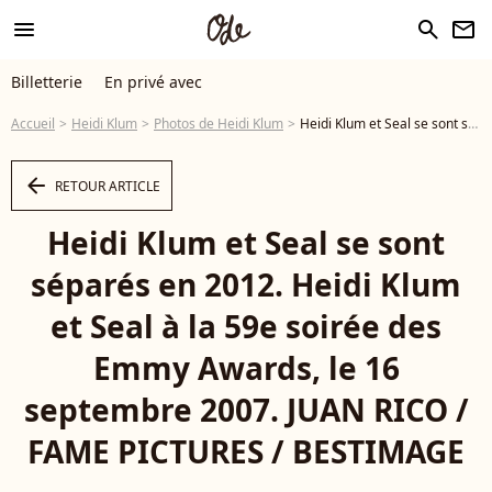
menu
search
newsletter
Billetterie
En privé avec
Accueil
Heidi Klum
Photos de Heidi Klum
Heidi Klum et Seal se sont séparés en 2012. Heidi Klum et Seal à la 59e soirée des Emmy Awards, le 16 septembre 2007. JUAN RICO / FAME PICTURES / BESTIMAGE - Photo
arrow_left
RETOUR ARTICLE
Heidi Klum et Seal se sont
séparés en 2012. Heidi Klum
et Seal à la 59e soirée des
Emmy Awards, le 16
septembre 2007. JUAN RICO /
FAME PICTURES / BESTIMAGE