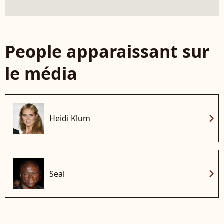
People apparaissant sur
le média
chevron_right
Heidi Klum
chevron_right
Seal