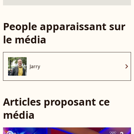
People apparaissant sur
le média
chevron_right
Jarry
Articles proposant ce
média