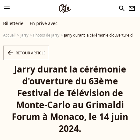
menu
search
newsletter
Billetterie
En privé avec
Accueil
Jarry
Photos de Jarry
Jarry durant la cérémonie d'ouverture du 63ème Festival de Télévision de Monte-Carlo au Grimaldi Forum à Monaco, le 14 juin 2024. © Bruno Bebert/Bestimage - Photo
arrow_left
RETOUR ARTICLE
Jarry durant la cérémonie
d'ouverture du 63ème
Festival de Télévision de
Monte-Carlo au Grimaldi
Forum à Monaco, le 14 juin
2024.