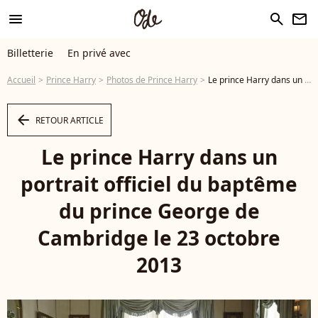
menu
search
newsletter
Billetterie
En privé avec
Accueil
Prince Harry
Photos de Prince Harry
Le prince Harry dans un portrait officiel du baptême du prince George de Cambridge le 23 octobre 2013 - Photo
arrow_left
RETOUR ARTICLE
Le prince Harry dans un
portrait officiel du baptême
du prince George de
Cambridge le 23 octobre
2013