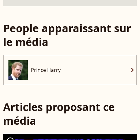
People apparaissant sur
le média
chevron_right
Prince Harry
Articles proposant ce
média