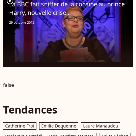
player2
La BBC fait sniffer de la cocaïne au prince
Harry, nouvelle crise...
29 octobre 2013
false
Tendances
Catherine Frot
Emilie Dequenne
Laure Manaudou