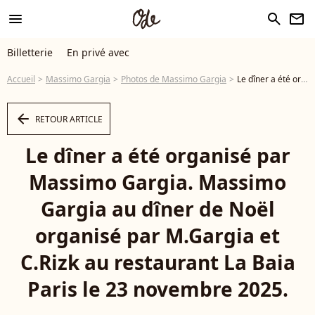
menu
search
newsletter
Billetterie
En privé avec
Accueil
Massimo Gargia
Photos de Massimo Gargia
Le dîner a été organisé par Massimo Gargia. Massimo Gargia au dîner de Noël organisé par M.Gargia et C.Rizk au restaurant La Baia Paris le 23 novembre 2025. © Sébastien Frémont / Bestimage - Photo
arrow_left
RETOUR ARTICLE
Le dîner a été organisé par
Massimo Gargia. Massimo
Gargia au dîner de Noël
organisé par M.Gargia et
C.Rizk au restaurant La Baia
Paris le 23 novembre 2025.