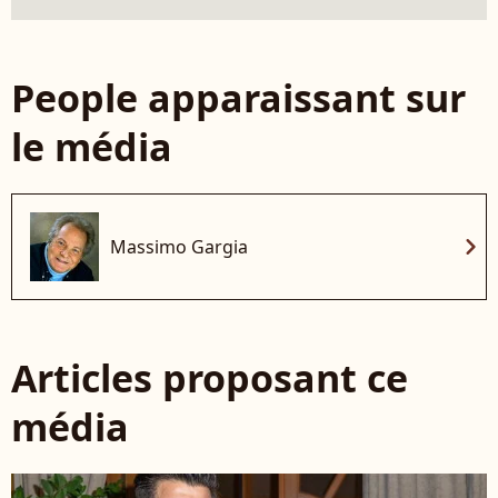
People apparaissant sur
le média
chevron_right
Massimo Gargia
Articles proposant ce
média