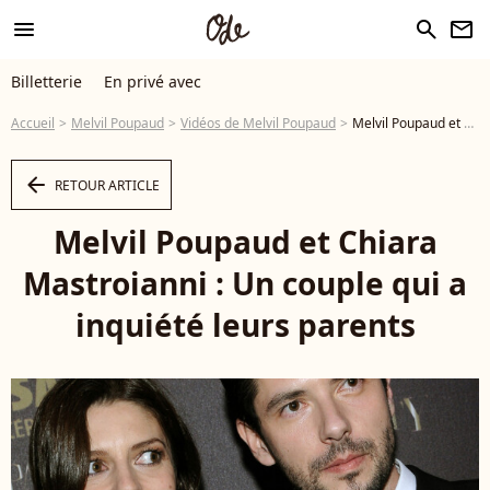
menu
search
newsletter
Billetterie
En privé avec
Accueil
Melvil Poupaud
Vidéos de Melvil Poupaud
Melvil Poupaud et Chiara Mastroianni : Un couple qui a inquiété leurs parents - Vidéo
arrow_left
RETOUR ARTICLE
Melvil Poupaud et Chiara
Mastroianni : Un couple qui a
inquiété leurs parents