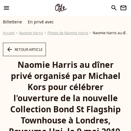
menu
search
newsletter
Billetterie
En privé avec
Accueil
Naomie Harris
Photos de Naomie Harris
Naomie Harris au dîner privé organisé par Michael Kors pour célébrer l'ouverture de la nouvelle Collection Bond St Flagship Townhouse à Londres, Royaume Uni, le 9 mai 2019. - Photo
arrow_left
RETOUR ARTICLE
Naomie Harris au dîner
privé organisé par Michael
Kors pour célébrer
l'ouverture de la nouvelle
Collection Bond St Flagship
Townhouse à Londres,