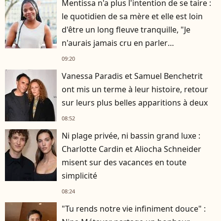
Mentissa n'a plus l'intention de se taire :
le quotidien de sa mère et elle est loin
d'être un long fleuve tranquille, "Je
n'aurais jamais cru en parler
publiquement"
09:20
Vanessa Paradis et Samuel Benchetrit
ont mis un terme à leur histoire, retour
sur leurs plus belles apparitions à deux
08:52
Ni plage privée, ni bassin grand luxe :
Charlotte Cardin et Aliocha Schneider
misent sur des vacances en toute
simplicité
08:24
"Tu rends notre vie infiniment douce" :