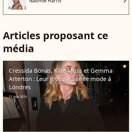
chevron_right
Naomie Harris
Articles proposant ce
média
Cressida Bonas, Kate Moss et Gemma
Arterton : Leur joyeuse soirée mode à
Londres
11 mai 2019