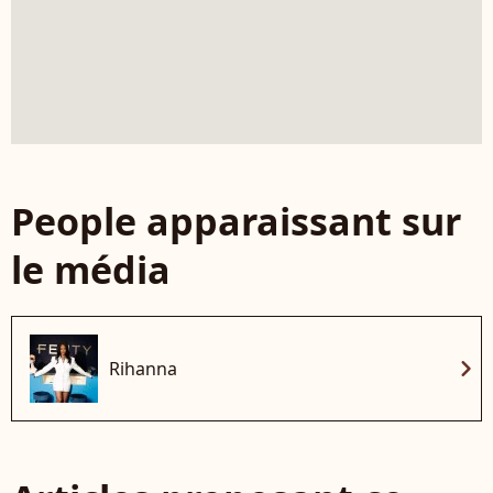
People apparaissant sur
le média
chevron_right
Rihanna