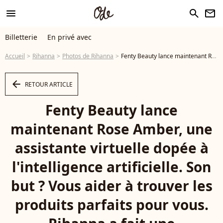
menu
search
newsletter
Billetterie
En privé avec
Accueil
Rihanna
Photos de Rihanna
Fenty Beauty lance maintenant Rose Amber, une assistante virtuelle dopée à l'intelligence artificielle. Son but ? Vous aider à trouver les produits parfaits pour vous. Rihanna a fait une apparition remarquée aux Galeries Lafayette à Paris. ©BestImage - Photo
arrow_left
RETOUR ARTICLE
Fenty Beauty lance
maintenant Rose Amber, une
assistante virtuelle dopée à
l'intelligence artificielle. Son
but ? Vous aider à trouver les
produits parfaits pour vous.