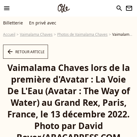
menu
search
newsletter
Billetterie
En privé avec
Accueil
Vaimalama Chaves
Photos de Vaimalama Chaves
Vaimalama Chaves lors de la première d'Avatar : La Voie De L'Eau (Avatar : The Way of Water) au Grand Rex, Paris, France, le 13 décembre 2022. Photo par David Boyer/ABACAPRESS.COM - Photo
arrow_left
RETOUR ARTICLE
Vaimalama Chaves lors de la
première d'Avatar : La Voie
De L'Eau (Avatar : The Way of
Water) au Grand Rex, Paris,
France, le 13 décembre 2022.
Photo par David