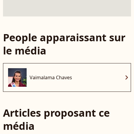
People apparaissant sur
le média
chevron_right
Vaimalama Chaves
Articles proposant ce
média