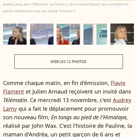
Audrey Lamy, dans "Télématin" sur France 2, face à Flavie Flament qui a enchaîné les
petites maladresses avec son invitée. © France 2
VOIR LES 12 PHOTOS
Comme chaque matin, en fin d'émission,
Flavie
Flament
et Julien Arnaud reçoivent un invité dans
Télématin
. Ce mercredi 13 novembre, c'est
Audrey
Lamy
qui a fait le déplacement pour promouvoir
son nouveau film,
En tongs au pied de l'Himalaya
,
réalisé par John Wax. C'est l'histoire de Pauline, la
maman d'Andréa, un petit garçon de 6 ans et