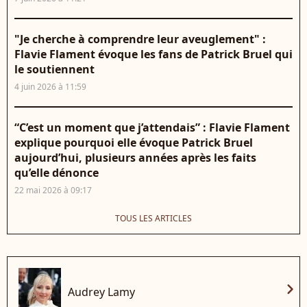
"Je cherche à comprendre leur aveuglement" :
Flavie Flament évoque les fans de Patrick Bruel qui
le soutiennent
4 juin 2026 à 11:59
“C’est un moment que j’attendais” : Flavie Flament
explique pourquoi elle évoque Patrick Bruel
aujourd’hui, plusieurs années après les faits
qu’elle dénonce
22 mai 2026 à 09:17
TOUS LES ARTICLES
chevron_right
Audrey Lamy