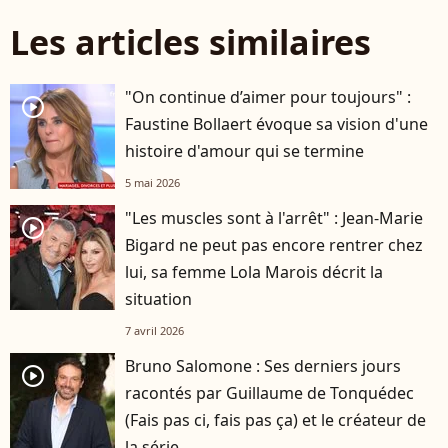
Les articles similaires
"On continue d’aimer pour toujours" :
player2
Faustine Bollaert évoque sa vision d'une
histoire d'amour qui se termine
5 mai 2026
"Les muscles sont à l'arrêt" : Jean-Marie
player2
Bigard ne peut pas encore rentrer chez
lui, sa femme Lola Marois décrit la
situation
7 avril 2026
Bruno Salomone : Ses derniers jours
player2
racontés par Guillaume de Tonquédec
(Fais pas ci, fais pas ça) et le créateur de
la série