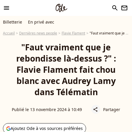
menu
search
newsletter
Billetterie
En privé avec
Accueil
Dernières news people
Flavie Flament
"Faut vraiment que je rebondisse là-dessus ?" : Flavie Flament fait chou blanc avec Audrey Lamy dans Télématin
"Faut vraiment que je
rebondisse là-dessus ?" :
Flavie Flament fait chou
blanc avec Audrey Lamy
dans Télématin
Publié le 13 novembre 2024 à 10:49
Partager
share
Ajoutez Ode à vos sources préférées