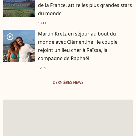
de la France, attire les plus grandes stars
du monde
13:11
Martin Kretz en séjour au bout du
player2
monde avec Clémentine : le couple
rejoint un lieu cher à Raïssa, la
compagne de Raphaël
12:39
DERNIÈRES NEWS