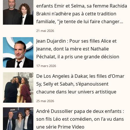
enfants Emir et Selma, sa femme Rachida
Brakni n'adhère pas à cette tradition
familiale, "je tente de lui faire changer
d'avis"
21 mai 2026
Jean Dujardin : Pour ses filles Alice et
Jeanne, dont la mère est Nathalie
Péchalat, il a pris une grande décision
17 mars 2026
De Los Angeles à Dakar, les filles d’Omar
Sy, Selly et Sabah, s’épanouissent
chacune dans leur univers artistique
25 mai 2026
André Dussollier papa de deux enfants :
son fils Léo est comédien, on l'a vu dans
une série Prime Video