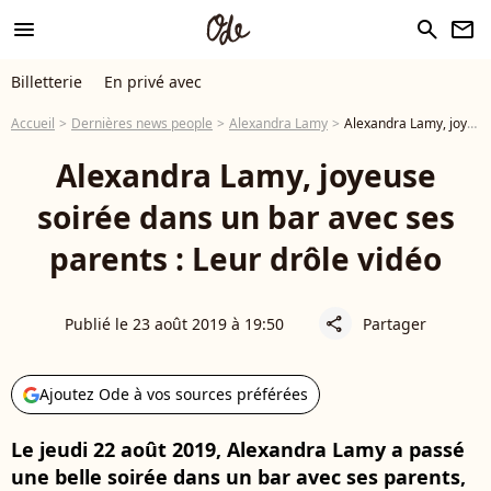
menu
search
newsletter
Billetterie
En privé avec
Accueil
Dernières news people
Alexandra Lamy
Alexandra Lamy, joyeuse soirée dans un bar avec ses parents : Leur drôle vidéo
Alexandra Lamy, joyeuse
soirée dans un bar avec ses
parents : Leur drôle vidéo
Publié le 23 août 2019 à 19:50
Partager
share
Ajoutez Ode à vos sources préférées
Le jeudi 22 août 2019, Alexandra Lamy a passé
une belle soirée dans un bar avec ses parents,