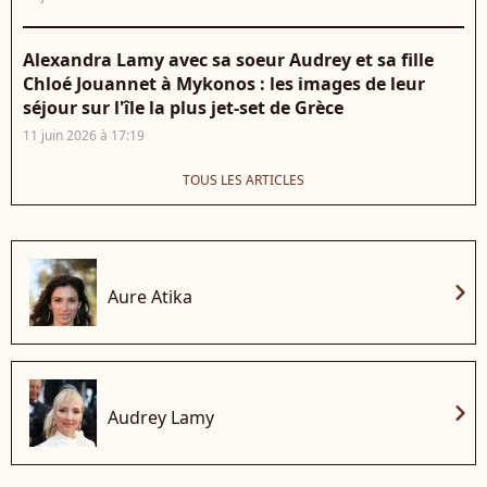
Alexandra Lamy avec sa soeur Audrey et sa fille
Chloé Jouannet à Mykonos : les images de leur
séjour sur l'île la plus jet-set de Grèce
11 juin 2026 à 17:19
TOUS LES ARTICLES
chevron_right
Aure Atika
chevron_right
Audrey Lamy