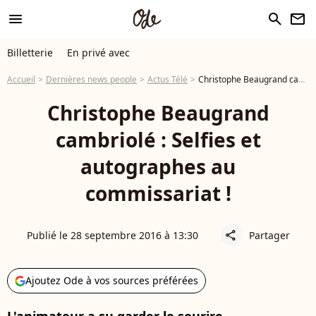
menu
search
newsletter
Billetterie
En privé avec
Accueil
Dernières news people
Actus Télé
Christophe Beaugrand cambriolé : Selfies et autographes au commissariat !
Christophe Beaugrand
cambriolé : Selfies et
autographes au
commissariat !
Publié le 28 septembre 2016 à 13:30
Partager
share
Ajoutez Ode à vos sources préférées