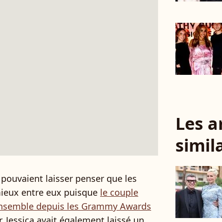
Les a
simil
s pouvaient laisser penser que les
 mieux entre eux puisque
le couple
 ensemble depuis les Grammy Awards
r, Jessica avait également laissé un