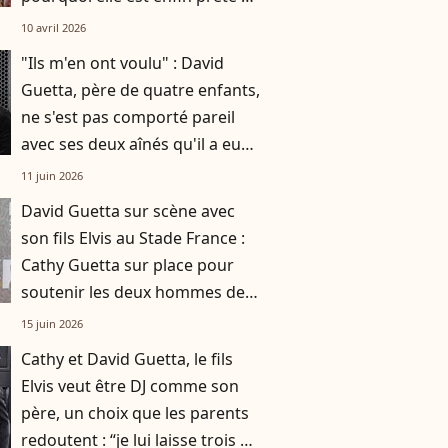
refaire sa vie
10 avril 2026
"Ils m'en ont voulu" : David
Guetta, père de quatre enfants,
ne s'est pas comporté pareil
avec ses deux aînés qu'il a eus
avec Cathy Guetta
11 juin 2026
David Guetta sur scène avec
son fils Elvis au Stade France :
Cathy Guetta sur place pour
soutenir les deux hommes de
sa vie
15 juin 2026
Cathy et David Guetta, le fils
Elvis veut être DJ comme son
père, un choix que les parents
redoutent : “je lui laisse trois ou