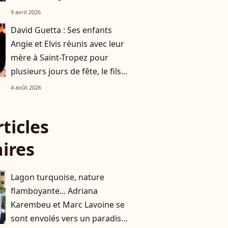
quatre ans"
9 avril 2026
David Guetta : Ses enfants
Angie et Elvis réunis avec leur
mère à Saint-Tropez pour
plusieurs jours de fête, le fils
d'un autre célèbre DJ valide
4 août 2026
rticles
aires
Lagon turquoise, nature
flamboyante... Adriana
Karembeu et Marc Lavoine se
sont envolés vers un paradis