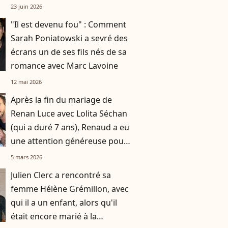
terrestre situé à plus de 14 000
23 juin 2026
kilomètres
"Il est devenu fou" : Comment
Sarah Poniatowski a sevré des
écrans un de ses fils nés de sa
romance avec Marc Lavoine
12 mai 2026
Après la fin du mariage de
Renan Luce avec Lolita Séchan
(qui a duré 7 ans), Renaud a eu
une attention généreuse pour
sa fille
5 mars 2026
Julien Clerc a rencontré sa
femme Hélène Grémillon, avec
qui il a un enfant, alors qu'il
était encore marié à la