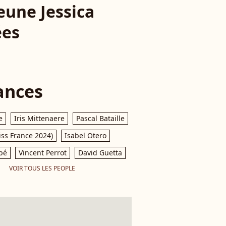
jeune Jessica
ées
ances
e
Iris Mittenaere
Pascal Bataille
iss France 2024)
Isabel Otero
pé
Vincent Perrot
David Guetta
VOIR TOUS LES PEOPLE