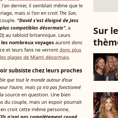
 l'an dernier, il semblait même que le
riage, mais si l'on en croit
The Sun
,
 couple.
"David s'est éloigné de Jess
Sur 
nt plus compatibles désormais"
, a
J au tabloïd britannique. Leurs
thèm
t les nombreux voyages
auront donc
ce et leurs fans ne verront
donc plus
 les plages de Miami désormais
.
oir subsiste chez leurs proches
ble que tout le monde autour d'eux
 pour l'autre, mais ça n'a pas fonctionné
 la source en question. Une bien
s du couple, mais un espoir pourrait
n en croit cette même personne,
"Ils n'ont pas complètement coupé