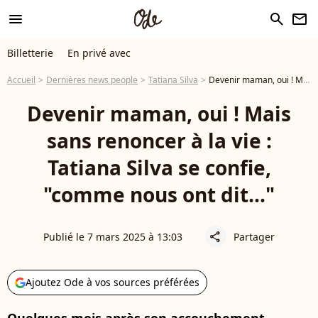
menu
search
newsletter
Billetterie
En privé avec
Accueil
Dernières news people
Tatiana Silva
Devenir maman, oui ! Mais sans renoncer à la vie : Tatiana Silva se confie, "comme nous ont dit..."
Devenir maman, oui ! Mais
sans renoncer à la vie :
Tatiana Silva se confie,
"comme nous ont dit..."
Publié le 7 mars 2025 à 13:03
Partager
share
Ajoutez Ode à vos sources préférées