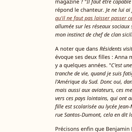
magazine ? "
Il faut être capable
répond le chanteur
. Je ne lui a
qu'il ne faut pas laisser passer 
allumée sur les réseaux sociaux s
mon instinct de chef de clan sicili
A noter que dans
Résidents visi
évoque ses deux filles : Anna m
y a quelques années. "
C'est une
tranche de vie, quand je suis fat
l'Amérique du Sud. Donc oui, dan
mais aussi aux aviateurs, ces me
vers ces pays lointains, qui ont
fille est scolarisée au lycée Jea
rue Santos-Dumont, cela en dit l
Précisons enfin que Benjamin 