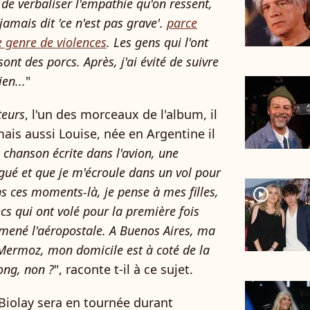
 de verbaliser l'empathie qu'on ressent,
i jamais dit 'ce n'est pas grave'.
parce
ce genre de violences
. Les gens qui l'ont
ont des porcs. Après, j'ai évité de suivre
en...
"
teurs
, l'un des morceaux de l'album, il
ais aussi Louise, née en Argentine il
 chanson écrite dans l'avion, une
igué et que je m'écroule dans un vol pour
s ces moments-là, je pense à mes filles,
player2
cs qui ont volé pour la première fois
 amené l'aéropostale. A Buenos Aires, ma
n-Mermoz, mon domicile est à coté de la
ong, non ?
", raconte t-il à ce sujet.
Biolay sera en tournée durant