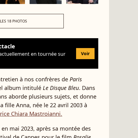
 LES 18 PHOTOS
ctacle
 actuellement en tournée sur
Voir
tretien à nos confrères de
Paris
vel album intitulé
Le Disque Bleu
. Dans
2 ans aborde plusieurs sujets, et donne
fille Anna, née le 22 avril 2003 à
trice Chiara Mastroianni.
 en mai 2023, après sa montée des
tival de Cannes pour le film
Rosalie,