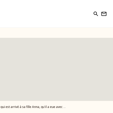
search
newsletter
é à sa fille Anna, qu'il a eue avec Chiara Mastroianni