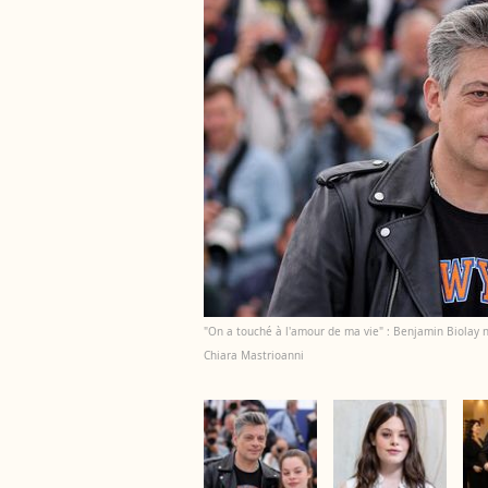
"On a touché à l'amour de ma vie" : Benjamin Biolay n'a
Chiara Mastrioanni