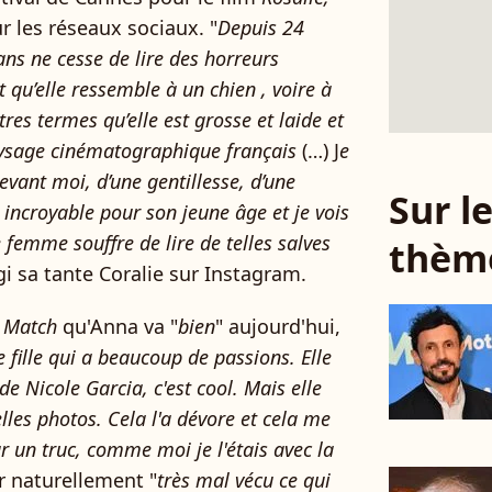
ur les réseaux sociaux. "
Depuis 24
ns ne cesse de lire des horreurs
lit qu’elle ressemble à un chien , voire à
es termes qu’elle est grosse et laide et
 paysage cinématographique français
(…) J
e
evant moi, d’une gentillesse, d’une
Sur 
e incroyable pour son jeune âge et je vois
 femme souffre de lire de telles salves
thèm
gi sa tante Coralie sur Instagram.
 Match
qu'Anna va "
bien
" aujourd'hui,
 fille qui a beaucoup de passions. Elle
de Nicole Garcia, c'est cool. Mais elle
elles photos. Cela l'a dévore et cela me
r un truc, comme moi je l'étais avec la
ir naturellement "
très mal vécu ce qui