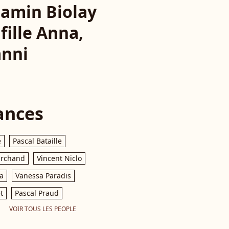
jamin Biolay
fille Anna,
anni
ances
e
Pascal Bataille
archand
Vincent Niclo
a
Vanessa Paradis
t
Pascal Praud
VOIR TOUS LES PEOPLE