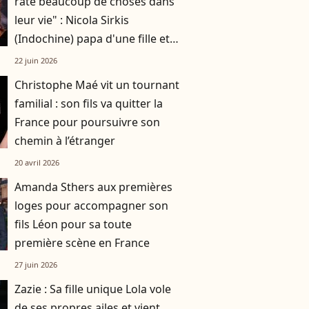
raté beaucoup de choses dans
leur vie" : Nicola Sirkis
(Indochine) papa d'une fille et
de deux garçons
22 juin 2026
Christophe Maé vit un tournant
familial : son fils va quitter la
France pour poursuivre son
chemin à l’étranger
20 avril 2026
Amanda Sthers aux premières
loges pour accompagner son
fils Léon pour sa toute
première scène en France
27 juin 2026
Zazie : Sa fille unique Lola vole
de ses propres ailes et vient