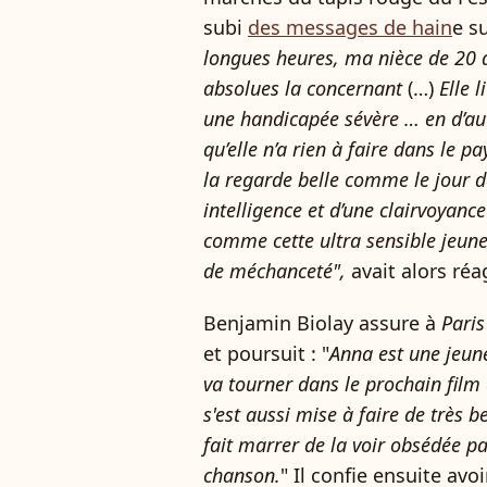
subi
des messages de hain
e s
longues heures, ma nièce de 20 a
absolues la concernant
(…)
Elle 
une handicapée sévère … en d’autr
qu’elle n’a rien à faire dans le
la regarde belle comme le jour d
intelligence et d’une clairvoyanc
comme cette ultra sensible jeune
de méchanceté",
avait alors réa
Benjamin Biolay assure à
Paris
et poursuit : "
Anna est une jeune
va tourner dans le prochain film 
s'est aussi mise à faire de très b
fait marrer de la voir obsédée pa
chanson.
" Il confie ensuite avo