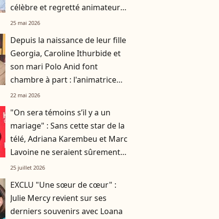
célèbre et regretté animateur
et son compagnon
25 mai 2026
Depuis la naissance de leur fille
Georgia, Caroline Ithurbide et
son mari Polo Anid font
chambre à part : l'animatrice
s'en explique
22 mai 2026
"On sera témoins s’il y a un
mariage" : Sans cette star de la
télé, Adriana Karembeu et Marc
Lavoine ne seraient sûrement
pas en couple aujourd'hui
25 juillet 2026
EXCLU "Une sœur de cœur" :
Julie Mercy revient sur ses
derniers souvenirs avec Loana