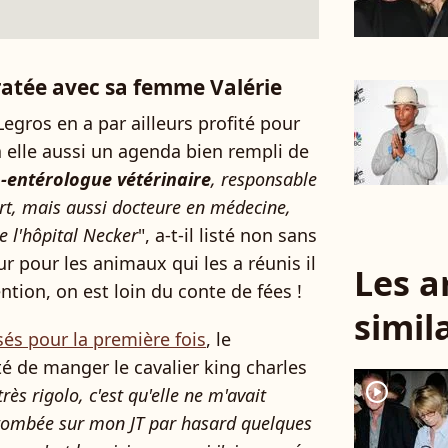
atée avec sa femme Valérie
Legros en a par ailleurs profité pour
a elle aussi un agenda bien rempli de
o-entérologue vétérinaire
, responsable
fort, mais aussi docteure en médecine,
e l'hôpital Necker
", a-t-il listé non sans
our pour les animaux qui les a réunis il
Les a
ntion, on est loin du conte de fées !
simil
isés pour la première fois
, le
é de manger le cavalier king charles
player2
très rigolo, c'est qu'elle ne m'avait
st tombée sur mon JT par hasard quelques