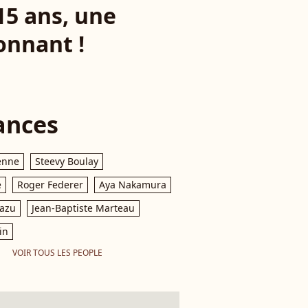
15 ans, une
onnant !
ances
enne
Steevy Boulay
e
Roger Federer
Aya Nakamura
razu
Jean-Baptiste Marteau
in
VOIR TOUS LES PEOPLE