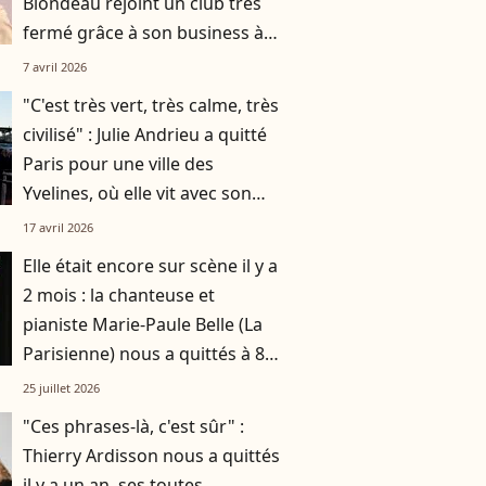
Blondeau rejoint un club très
fermé grâce à son business à
succès
7 avril 2026
"C'est très vert, très calme, très
civilisé" : Julie Andrieu a quitté
Paris pour une ville des
Yvelines, où elle vit avec son
mari et leurs deux enfants
17 avril 2026
Elle était encore sur scène il y a
2 mois : la chanteuse et
pianiste Marie-Paule Belle (La
Parisienne) nous a quittés à 80
ans
25 juillet 2026
"Ces phrases-là, c'est sûr" :
Thierry Ardisson nous a quittés
il y a un an, ses toutes