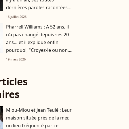
dernières paroles racontées
par sa femme Audrey Crespo-
16 juillet 2026
Mara
Pharrell Williams : A 52 ans, il
n’a pas changé depuis ses 20
ans… et il explique enfin
pourquoi, "Croyez-le ou non,
c'est la clé"
19 mars 2026
rticles
aires
Miou-Miou et Jean Teulé : Leur
maison située près de la mer,
un lieu fréquenté par ce