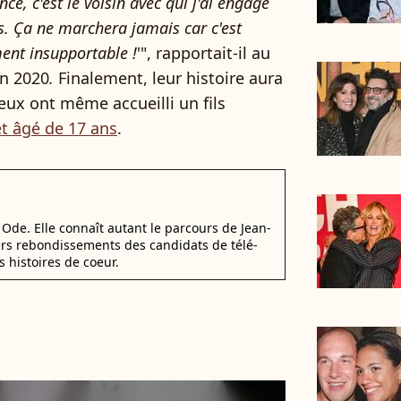
ince, c'est le voisin avec qui j'ai engagé
rs. Ça ne marchera jamais car c'est
ment insupportable !
'", rapportait-il au
n 2020
.
Finalement, leur histoire aura
ux ont même accueilli un fils
et âgé de 17 ans
.
Ode. Elle connaît autant le parcours de Jean-
ers rebondissements des candidats de télé-
s histoires de coeur.