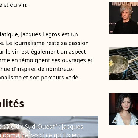
 et du vin.
atique, Jacques Legros est un
e. Le journalisme reste sa passion
ur le vin est également un aspect
omme en témoignent ses ouvrages et
ntinue d'inspirer de nombreux
nnalisme et son parcours varié.
lités
viticole du Sud-Ouest" : Jacques
 domaine, voici ce qu'il s'est