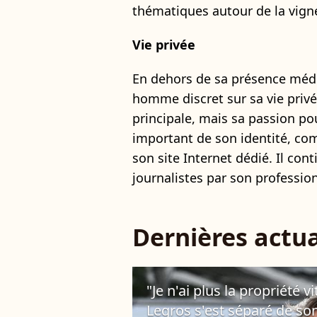
thématiques autour de la vigne
Vie privée
En dehors de sa présence médi
homme discret sur sa vie privé
principale, mais sa passion po
important de son identité, c
son site Internet dédié. Il co
journalistes par son professio
Dernières actua
"Je n'ai plus la propriété 
Legros s'est séparé de son