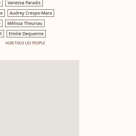
e
Vanessa Paradis
le
Audrey Crespo-Mara
o
Mélissa Theuriau
t
Emilie Dequenne
VOIR TOUS LES PEOPLE