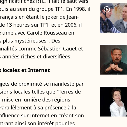
ificatif chez RTL, il fait le saut vers
 puis au sein du groupe TF1. En 1998, il
player2
Français en étant le joker de Jean-
de 13 heures sur TF1, et en 2006, il
e time avec Carole Rousseau en
es plus mystérieuses". Des
nnalités comme Sébastien Cauet et
 années riches et diversifiées.
locales et Internet
sujets de proximité se manifeste par
ions locales telles que "Terres de
a mise en lumière des régions
 Parallèlement à sa présence à la
influence sur Internet en créant son
trant ainsi son intérêt pour les