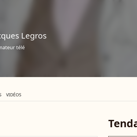
cques Legros
mateur télé
S
VIDÉOS
Tend