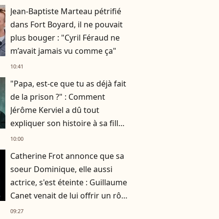
Jean-Baptiste Marteau pétrifié
dans Fort Boyard, il ne pouvait
plus bouger : "Cyril Féraud ne
m’avait jamais vu comme ça"
10:41
"Papa, est-ce que tu as déjà fait
de la prison ?" : Comment
Jérôme Kerviel a dû tout
expliquer son histoire à sa fille
de 7 ans
10:00
Catherine Frot annonce que sa
soeur Dominique, elle aussi
actrice, s'est éteinte : Guillaume
Canet venait de lui offrir un rôle
dans son film avec Marion
09:27