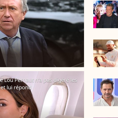
lle Lou Pernaut n'a pas digéré les
et lui répond