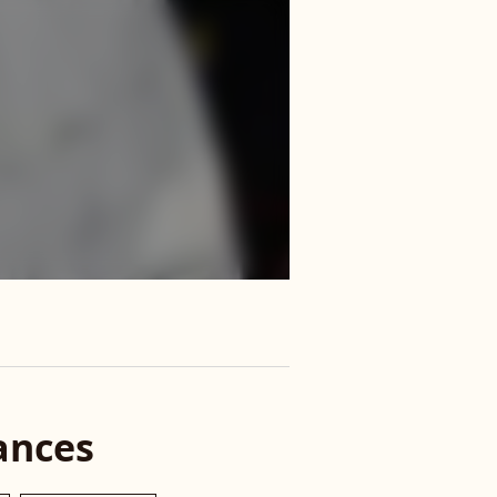
ances