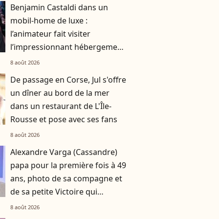
Benjamin Castaldi dans un
mobil-home de luxe :
l’animateur fait visiter
l’impressionnant hébergement
dans lequel il séjourne
8 août 2026
De passage en Corse, Jul s'offre
un dîner au bord de la mer
dans un restaurant de L'Île-
Rousse et pose avec ses fans
8 août 2026
Alexandre Varga (Cassandre)
papa pour la première fois à 49
ans, photo de sa compagne et
de sa petite Victoire qui
commence à faire ses nuits
8 août 2026