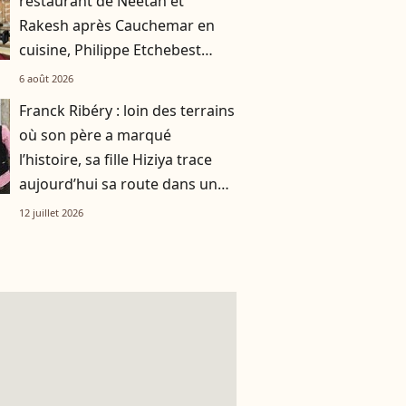
restaurant de Neetah et
Rakesh après Cauchemar en
cuisine, Philippe Etchebest
pensait les avoir sauvés
6 août 2026
Franck Ribéry : loin des terrains
où son père a marqué
l’histoire, sa fille Hiziya trace
aujourd’hui sa route dans un
tout autre univers
12 juillet 2026