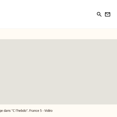
search
newsletter
e dans "C l'hebdo". France 5 - Vidéo