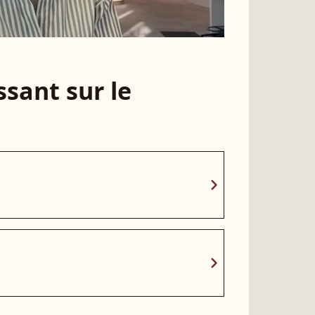
sant sur le
chevron_right
chevron_right