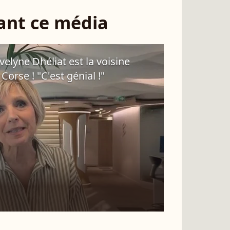
sant ce média
velyne Dhéliat est la voisine
Corse ! "C'est génial !"