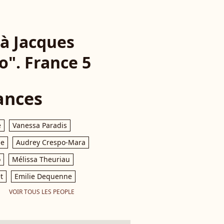
 à Jacques
o". France 5
ances
e
Vanessa Paradis
le
Audrey Crespo-Mara
o
Mélissa Theuriau
t
Emilie Dequenne
VOIR TOUS LES PEOPLE