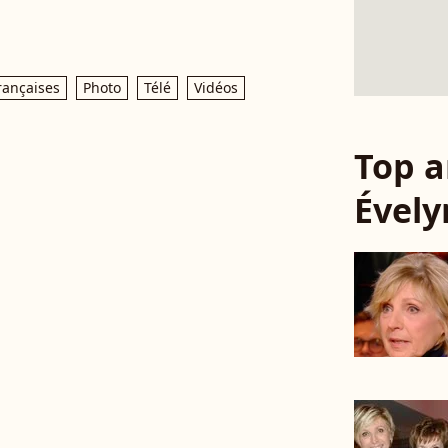
rançaises
Photo
Télé
Vidéos
Top a
Évely