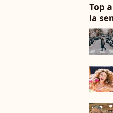
Top a
la se