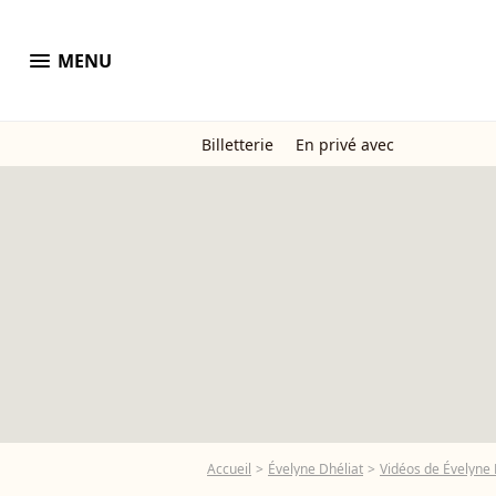
menu
MENU
Billetterie
En privé avec
Accueil
Évelyne Dhéliat
Vidéos de Évelyne 