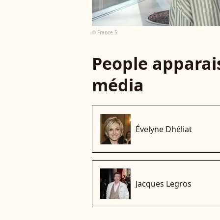
© France 5
People apparais
média
Évelyne Dhéliat
Jacques Legros