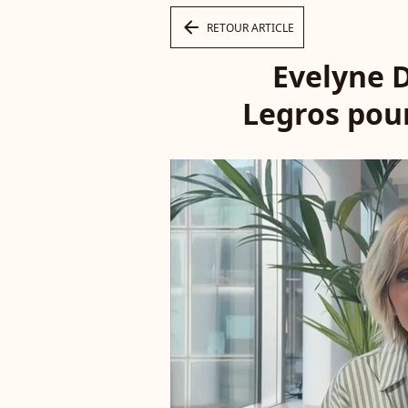
arrow_left
RETOUR ARTICLE
Evelyne D
Legros pour