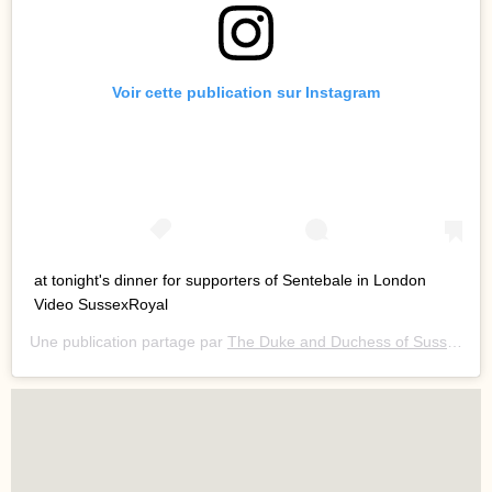
Voir cette publication sur Instagram
at tonight's dinner for supporters of Sentebale in London
Video SussexRoyal
Une publication partage par
The Duke and Duchess of Sussex
(@s