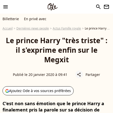
menu
search
newsletter
Billetterie
En privé avec
Accueil
Dernières news people
Actus Famille royale
Le prince Harry "très triste" : il s'exprime enfin sur le Megxit
Le prince Harry "très triste" :
il s'exprime enfin sur le
Megxit
Publié le 20 janvier 2020 à 09:41
Partager
share
Ajoutez Ode à vos sources préférées
C'est non sans émotion que le prince Harry a
finalement pris la parole sur sa décision de