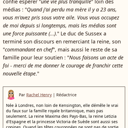
confie espérer "
une vie plus tranquille
" loin des
médias : "
Quand j'ai perdu ma mère il y a 23 ans,
vous m'avez pris sous votre aile. Vous vous occupez
de moi depuis si longtemps, mais les médias sont
une force puissante (...)
." Le duc de Sussex a
terminé son discours en remerciant la reine, son
"
commandant en chef
", mais aussi le reste de sa
famille pour leur soutien : "
Nous faisons un acte de
foi - merci de me donner le courage de franchir cette
nouvelle étape
."
Par
Rachel Henry
|
Rédactrice
Née à Londres, non loin de Kensington, elle démêle le vrai
du faux sur la famille royale britannique, mais pas
seulement. La reine Maxima des Pays-Bas, la reine Letizia
d'Espagne et la princesse Victoria de Suède sont aussi ses
copines. Quand les têtes couronnées ne sont pas de sortie,