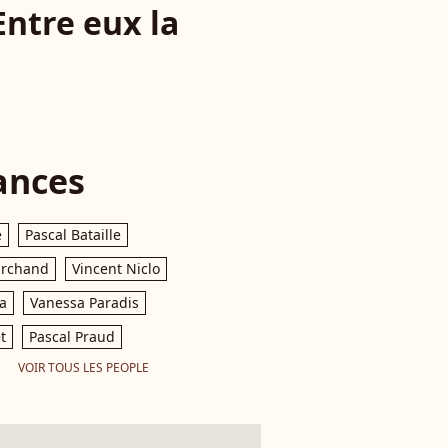
Entre eux la
ances
e
Pascal Bataille
archand
Vincent Niclo
a
Vanessa Paradis
t
Pascal Praud
VOIR TOUS LES PEOPLE