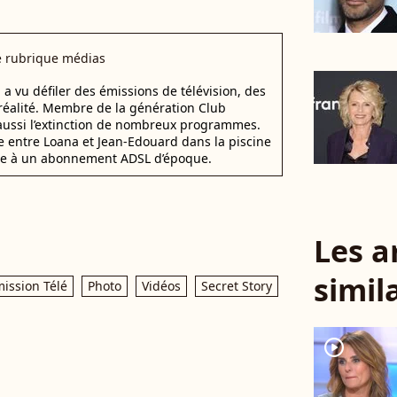
e rubrique médias
a vu défiler des émissions de télévision, des
réalité. Membre de la génération Club
s aussi l’extinction de nombreux programmes.
entre Loana et Jean-Edouard dans la piscine
grâce à un abonnement ADSL d’époque.
Les a
simil
ission Télé
Photo
Vidéos
Secret Story
player2