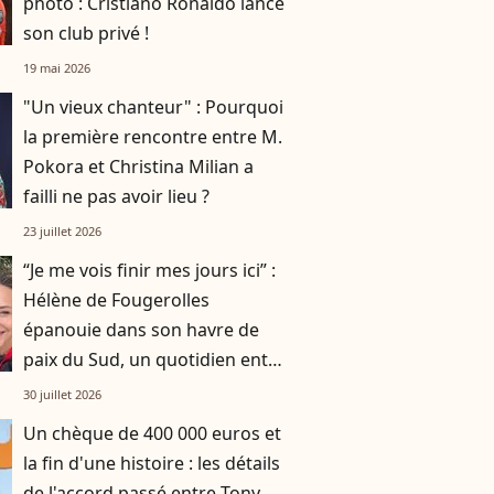
photo : Cristiano Ronaldo lance
son club privé !
19 mai 2026
"Un vieux chanteur" : Pourquoi
la première rencontre entre M.
Pokora et Christina Milian a
failli ne pas avoir lieu ?
23 juillet 2026
“Je me vois finir mes jours ici” :
Hélène de Fougerolles
épanouie dans son havre de
paix du Sud, un quotidien entre
piscine, yoga, peinture et
30 juillet 2026
potager
Un chèque de 400 000 euros et
la fin d'une histoire : les détails
de l'accord passé entre Tony