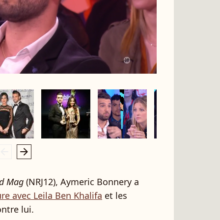
rrow_left
arrow_right
d Mag
(NRJ12), Aymeric Bonnery a
re avec Leila Ben Khalifa
et les
tre lui.