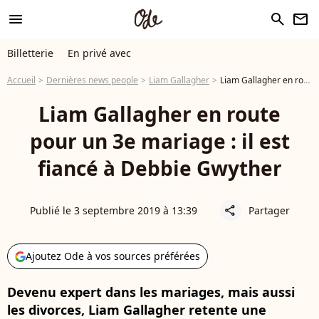
menu
search
newsletter
Billetterie
En privé avec
Accueil
Dernières news people
Liam Gallagher
Liam Gallagher en route pour un 3e mariage : il est fiancé à Debbie Gwyther
Liam Gallagher en route
pour un 3e mariage : il est
fiancé à Debbie Gwyther
Publié le 3 septembre 2019 à 13:39
Partager
share
Ajoutez Ode à vos sources préférées
Devenu expert dans les mariages, mais aussi
les divorces, Liam Gallagher retente une