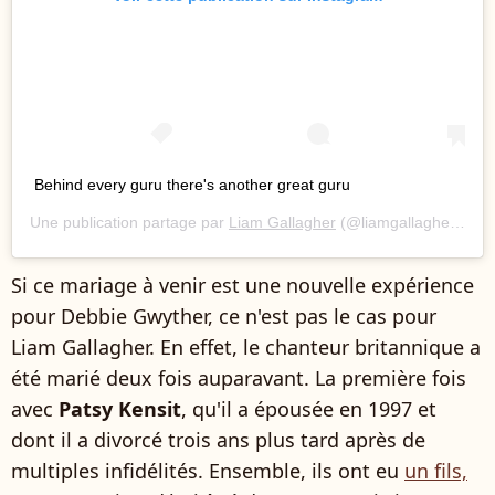
Behind every guru there's another great guru
Une publication partage par
Liam Gallagher
(@liamgallagher) le
2
Si ce mariage à venir est une nouvelle expérience
pour Debbie Gwyther, ce n'est pas le cas pour
Liam Gallagher. En effet, le chanteur britannique a
été marié deux fois auparavant. La première fois
avec
Patsy Kensit
, qu'il a épousée en 1997 et
dont il a divorcé trois ans plus tard après de
multiples infidélités. Ensemble, ils ont eu
un fils,