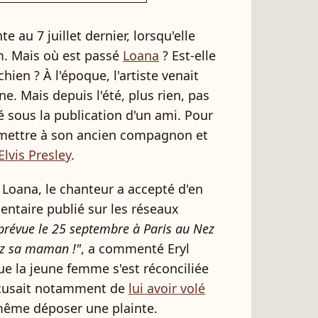
 au 7 juillet dernier, lorsqu'elle
am. Mais où est passé
Loana
? Est-elle
ien ? À l'époque, l'artiste venait
e. Mais depuis l'été, plus rien, pas
ous la publication d'un ami. Pour
 remettre à son ancien compagnon et
Elvis Presley
.
 Loana, le chanteur a accepté d'en
ntaire publié sur les réseaux
 prévue le 25 septembre à Paris au Nez
ez sa maman !"
, a commenté Eryl
ue la jeune femme s'est réconciliée
accusait notamment de
lui avoir volé
 même déposer une plainte.