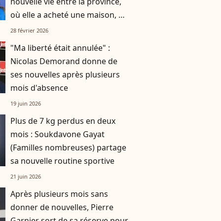
nouvelle vie entre la province,
où elle a acheté une maison, et
la capitale
28 février 2026
"Ma liberté était annulée" :
Nicolas Demorand donne de
ses nouvelles après plusieurs
mois d'absence
19 juin 2026
Plus de 7 kg perdus en deux
mois : Soukdavone Gayat
(Familles nombreuses) partage
sa nouvelle routine sportive
21 juin 2026
Après plusieurs mois sans
donner de nouvelles, Pierre
Garnier sort de sa réserve pour