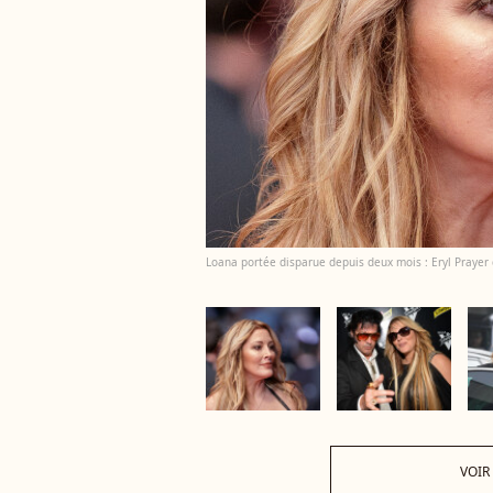
Loana portée disparue depuis deux mois : Eryl Prayer
VOIR