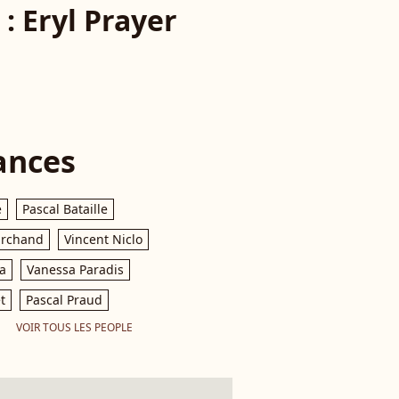
: Eryl Prayer
ances
e
Pascal Bataille
archand
Vincent Niclo
a
Vanessa Paradis
t
Pascal Praud
VOIR TOUS LES PEOPLE