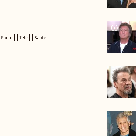
player2
Photo
Télé
Santé