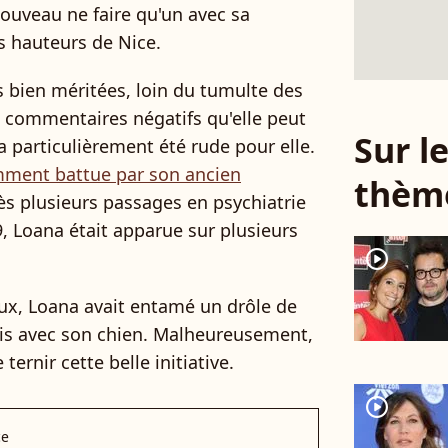
uveau ne faire qu'un avec sa
s hauteurs de Nice.
s bien méritées, loin du tumulte des
e commentaires négatifs qu'elle peut
Sur 
 a particulièrement été rude pour elle.
mment battue par son ancien
thèm
ès plusieurs passages en psychiatrie
9, Loana était apparue sur plusieurs
player2
aux, Loana avait entamé un drôle de
mis avec son chien. Malheureusement,
ernir cette belle initiative.
player2
ce