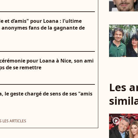
e et d’amis" pour Loana : l'ultime
es anonymes fans de la gagnante de
la cérémonie pour Loana à Nice, son ami
ps de se remettre
Les a
, le geste chargé de sens de ses "amis
simil
player2
 LES ARTICLES