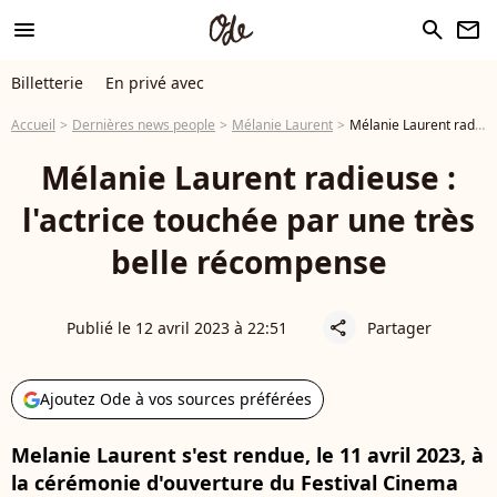
menu
search
newsletter
Billetterie
En privé avec
Accueil
Dernières news people
Mélanie Laurent
Mélanie Laurent radieuse : l'actrice touchée par une très belle récompense
Mélanie Laurent radieuse :
l'actrice touchée par une très
belle récompense
Publié le 12 avril 2023 à 22:51
Partager
share
Ajoutez Ode à vos sources préférées
Melanie Laurent s'est rendue, le 11 avril 2023, à
la cérémonie d'ouverture du Festival Cinema