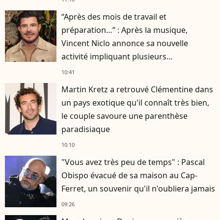
“Après des mois de travail et
préparation…” : Après la musique,
Vincent Niclo annonce sa nouvelle
activité impliquant plusieurs
personnalités
10:41
Martin Kretz a retrouvé Clémentine dans
un pays exotique qu'il connaît très bien,
le couple savoure une parenthèse
paradisiaque
10:10
"Vous avez très peu de temps" : Pascal
Obispo évacué de sa maison au Cap-
Ferret, un souvenir qu'il n'oubliera jamais
09:26