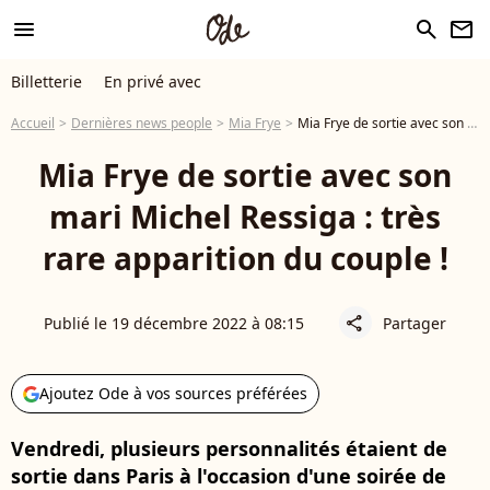
menu
search
newsletter
Billetterie
En privé avec
Accueil
Dernières news people
Mia Frye
Mia Frye de sortie avec son mari Michel Ressiga : très rare apparition du couple !
Mia Frye de sortie avec son
mari Michel Ressiga : très
rare apparition du couple !
Publié le 19 décembre 2022 à 08:15
Partager
share
Ajoutez Ode à vos sources préférées
Vendredi, plusieurs personnalités étaient de
sortie dans Paris à l'occasion d'une soirée de