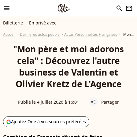
menu
search
newsletter
Billetterie
En privé avec
Accueil
Dernières actus people
Actus Personnalités Françaises
"Mon père et moi adorons cela" : Découvrez l'autre business de Valentin et Olivier Kretz de L'Agence
"Mon père et moi adorons
cela" : Découvrez l'autre
business de Valentin et
Olivier Kretz de L'Agence
Publié le 4 juillet 2026 à 16:01
Partager
share
Ajoutez Ode à vos sources préférées