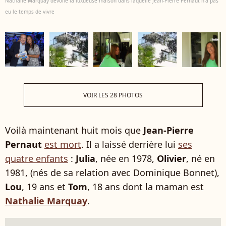
Nathalie Marquay dévoile la luxueuse maison dans laquelle Jean-Pierre Pernaut n'a pas
eu le temps de vivre
VOIR LES 28 PHOTOS
Voilà maintenant huit mois que
Jean-Pierre
Pernaut
est mort
. Il a laissé derrière lui
ses
quatre enfants
:
Julia
, née en 1978,
Olivier
, né en
1981, (nés de sa relation avec Dominique Bonnet),
Lou
, 19 ans et
Tom
, 18 ans dont la maman est
Nathalie Marquay
.