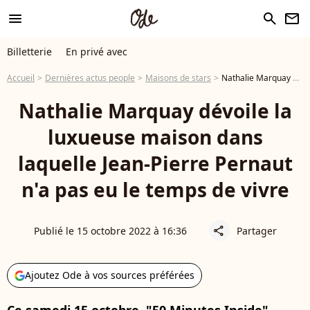
menu
search
newsletter
Billetterie
En privé avec
Accueil
Dernières actus people
Maisons de stars
Nathalie Marquay dévoile la luxueuse maison dans laquelle Jean-Pierre Pernaut n'a pas eu le temps de vivre
Nathalie Marquay dévoile la
luxueuse maison dans
laquelle Jean-Pierre Pernaut
n'a pas eu le temps de vivre
Publié le 15 octobre 2022 à 16:36
Partager
share
Ajoutez Ode à vos sources préférées