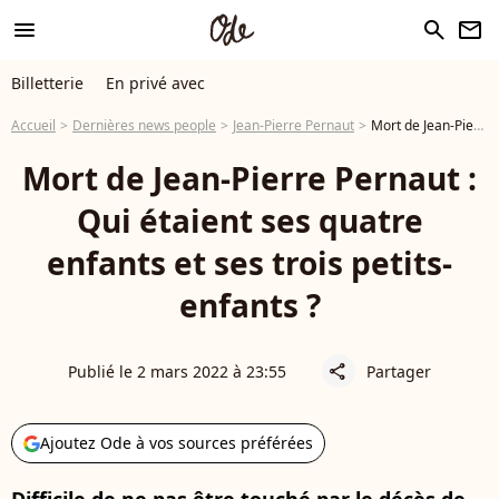
menu
search
newsletter
Billetterie
En privé avec
Accueil
Dernières news people
Jean-Pierre Pernaut
Mort de Jean-Pierre Pernaut : Qui étaient ses quatre enfants et ses trois petits-enfants ?
Mort de Jean-Pierre Pernaut :
Qui étaient ses quatre
enfants et ses trois petits-
enfants ?
Publié le 2 mars 2022 à 23:55
Partager
share
Ajoutez Ode à vos sources préférées