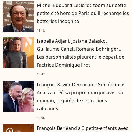
Michel-Edouard Leclerc : zoom sur cette
petite cité hors de Paris où il recharge les
batteries incognito
11:18
Isabelle Adjani, Josiane Balasko,
Guillaume Canet, Romane Bohringer...
Les personnalités pleurent le départ de
l'actrice Dominique Frot
10:42
François-Xavier Demaison : Son épouse
Anaïs a créé sa propre marque avec sa
maman, inspirée de ses racines
catalanes
10:06
François Berléand a 3 petits-enfants avec
player2