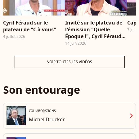
Cyril Féraud sur le
Invité sur le plateau de
Capt
plateau de "C à vous"
l'émission "Quelle
7 juin
Époque !", Cyril Féraud
4 juillet 2026
est revenu sur son rôle
14 juin 2026
de père et sur la manière
dont l'arrivée de son fils
VOIR TOUTES LES VIDÉOS
Tim a transformé son
quotidien. Cyril Féraud
dans l'émission "Quelle
Époque" France 2
Son entourage
COLLABORATIONS
chevron_right
Michel Drucker