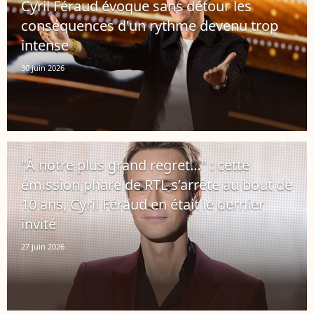
Cyril Féraud évoque sans détour les
conséquences d'un rythme devenu trop
intense
30 juin 2026
"À notre plus grand regret…" : cette
émission phare de RTL s’arrête au bout de
10 ans, Cyril Féraud en était le dernier
invité
27 juin 2026