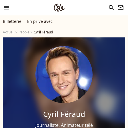
menu
search
newsletter
Billetterie
En privé avec
Accueil
People
Cyril Féraud
Cyril Féraud
Journaliste, Animateur télé