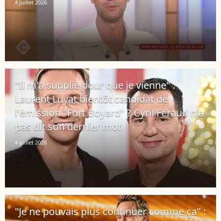
4 juillet 2026
"Il m'a supplié pour que je vienne" :
Laurent Luyat bientôt candidat de
l'émission "Fort Boyard" ? Cyril Féraud n'a
pas dit son dernier mot
4 juillet 2026
"Je ne pouvais plus continuer comme ça" :