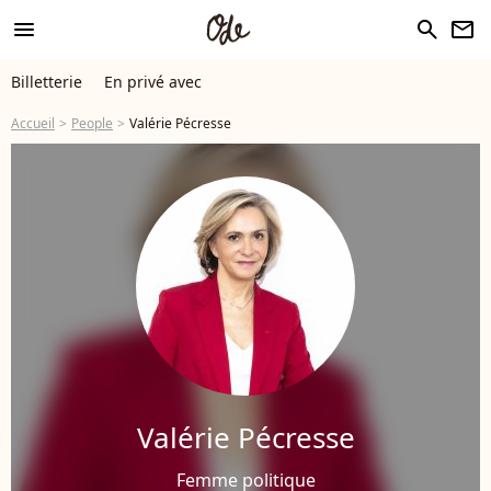
menu
search
newsletter
Billetterie
En privé avec
Accueil
People
Valérie Pécresse
Valérie Pécresse
Femme politique