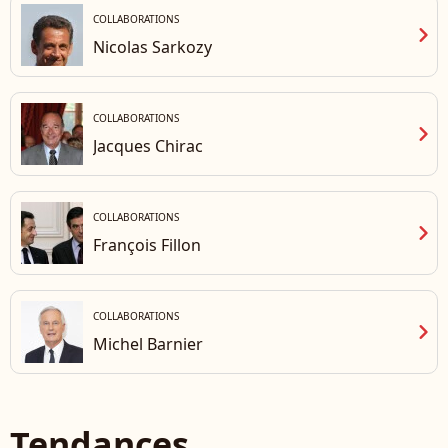
COLLABORATIONS
chevron_right
Nicolas Sarkozy
COLLABORATIONS
chevron_right
Jacques Chirac
COLLABORATIONS
chevron_right
François Fillon
COLLABORATIONS
chevron_right
Michel Barnier
Tendances