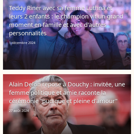
Teddy Riner avec sa femme Luthna et
leurs 2 enfants : le champion vit un grand
moment en famille et avec d'autres
personnalités
1 décembre 2024
Alain Delon repose à Douchy : invitée, une
femme politique et amie raconte la
cérémonie "pudique et pleine d'amour"
27 août 2024