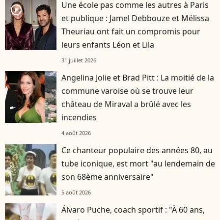
Une école pas comme les autres à Paris
player2
et publique : Jamel Debbouze et Mélissa
Theuriau ont fait un compromis pour
leurs enfants Léon et Lila
31 juillet 2026
Angelina Jolie et Brad Pitt : La moitié de la
commune varoise où se trouve leur
château de Miraval a brûlé avec les
incendies
4 août 2026
Ce chanteur populaire des années 80, au
tube iconique, est mort "au lendemain de
son 68ème anniversaire"
5 août 2026
Álvaro Puche, coach sportif : "À 60 ans,