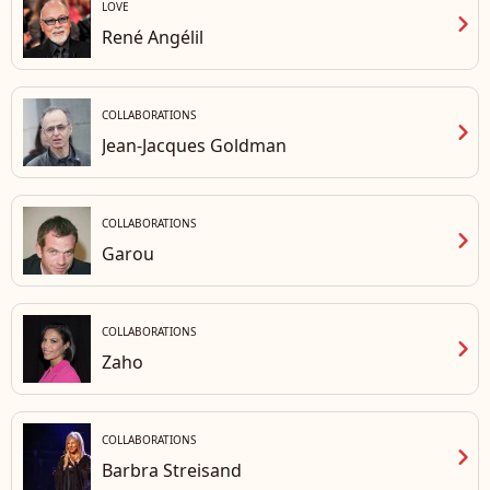
LOVE
chevron_right
René Angélil
COLLABORATIONS
chevron_right
Jean-Jacques Goldman
COLLABORATIONS
chevron_right
Garou
COLLABORATIONS
chevron_right
Zaho
COLLABORATIONS
chevron_right
Barbra Streisand