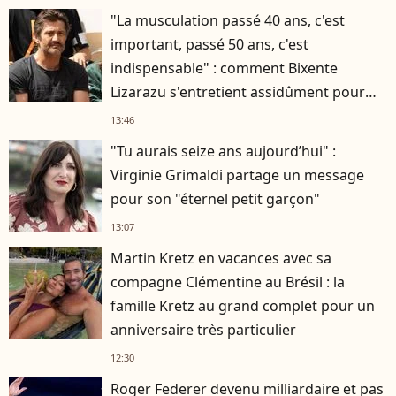
"La musculation passé 40 ans, c'est
important, passé 50 ans, c'est
indispensable" : comment Bixente
Lizarazu s'entretient assidûment pour
rester musclé à 56 ans ?
13:46
"Tu aurais seize ans aujourd’hui" :
Virginie Grimaldi partage un message
pour son "éternel petit garçon"
13:07
Martin Kretz en vacances avec sa
compagne Clémentine au Brésil : la
famille Kretz au grand complet pour un
anniversaire très particulier
12:30
Roger Federer devenu milliardaire et pas