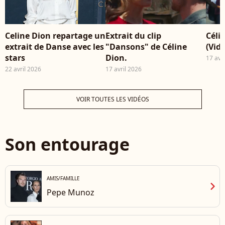
Celine Dion repartage un
Extrait du clip
Céli
extrait de Danse avec les
"Dansons" de Céline
(Vidé
stars
Dion.
17 avr
22 avril 2026
17 avril 2026
VOIR TOUTES LES VIDÉOS
Son entourage
AMIS/FAMILLE
chevron_right
Pepe Munoz