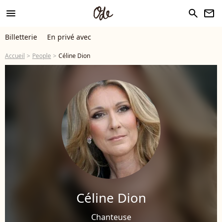
menu
search
newsletter
Billetterie
En privé avec
Accueil
People
Céline Dion
Céline Dion
Chanteuse