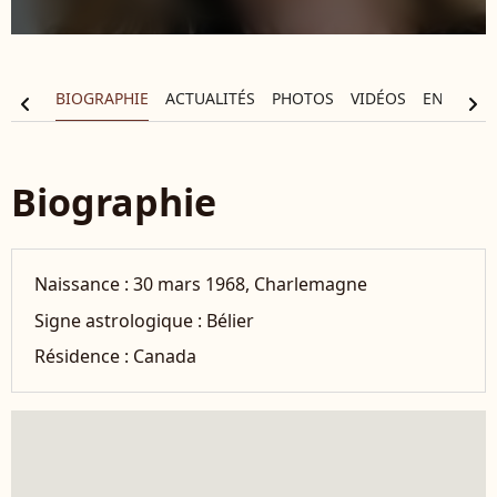
BIOGRAPHIE
ACTUALITÉS
PHOTOS
VIDÉOS
ENTOURA
chevron_left
chevron_right
Biographie
Naissance :
30 mars 1968, Charlemagne
Signe astrologique :
Bélier
Résidence :
Canada