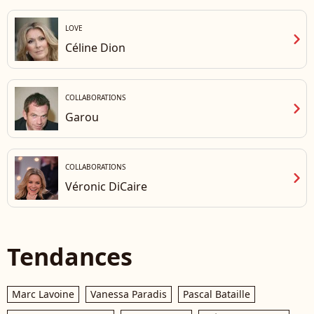
LOVE
chevron_right
Céline Dion
COLLABORATIONS
chevron_right
Garou
COLLABORATIONS
chevron_right
Véronic DiCaire
Tendances
Marc Lavoine
Vanessa Paradis
Pascal Bataille