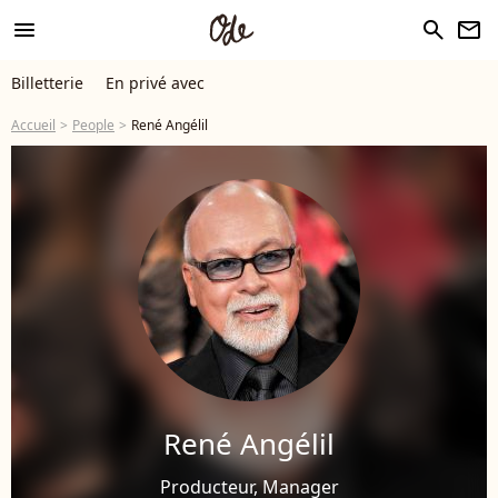
menu
search
newsletter
Billetterie
En privé avec
Accueil
People
René Angélil
René Angélil
Producteur, Manager