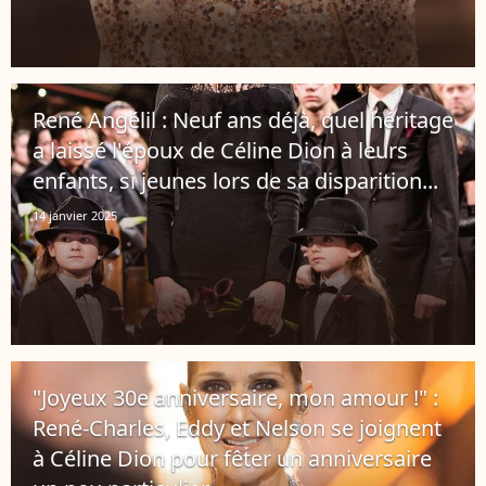
René Angélil : Neuf ans déjà, quel héritage
a laissé l'époux de Céline Dion à leurs
enfants, si jeunes lors de sa disparition...
14 janvier 2025
"Joyeux 30e anniversaire, mon amour !" :
René-Charles, Eddy et Nelson se joignent
à Céline Dion pour fêter un anniversaire