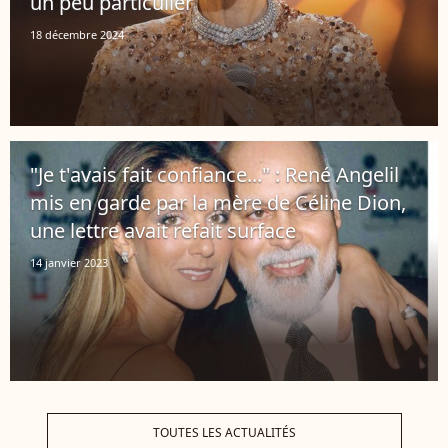
un peu particulier
18 décembre 2024
" Je t'avais fait confiance..." : René Angelil
mis en garde par la mère de Céline Dion,
une lettre avait refait surface
14 janvier 2023
TOUTES LES ACTUALITÉS