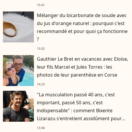
15:41
Mélanger du bicarbonate de soude avec
du jus d'orange naturel : pourquoi c'est
recommandé et pour quoi ça fonctionne
?
15:02
Gauthier Le Bret en vacances avec Eloïse,
leur fils Marcel et Jules Torres : les
photos de leur parenthèse en Corse
14:25
"La musculation passé 40 ans, c'est
important, passé 50 ans, c'est
indispensable" : comment Bixente
Lizarazu s'entretient assidûment pour
rester musclé à 56 ans ?
13:46