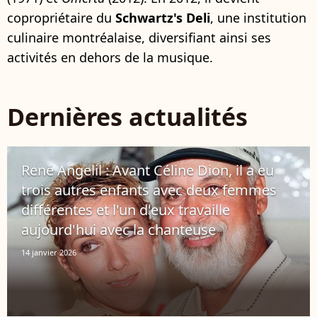
copropriétaire du
Schwartz's Deli
, une institution
culinaire montréalaise, diversifiant ainsi ses
activités en dehors de la musique.
Dernières actualités
René Angelil : Avant Céline Dion, il a eu
trois autres enfants avec deux femmes
différentes et l'un d'eux travaille
aujourd'hui avec la chanteuse
14 janvier 2026