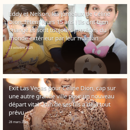
Eddy et Nelson, les jumeaux de Céline
Dion, fêtent leurs 15 ans ! Ils ont bien
changé et sont toujours protégés du
monde extérieur par leur maman
23 octobre 2025
Exit Las Vegas pour Céline Dion, cap sur
une autre grande ville pour un nouveau
départ vital : l'un de ses fils a déjà tout
prévu
28 mars 2025