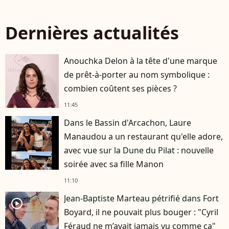
Dernières actualités
Anouchka Delon à la tête d'une marque
de prêt-à-porter au nom symbolique :
combien coûtent ses pièces ?
11:45
Dans le Bassin d'Arcachon, Laure
Manaudou a un restaurant qu'elle adore,
avec vue sur la Dune du Pilat : nouvelle
soirée avec sa fille Manon
11:10
Jean-Baptiste Marteau pétrifié dans Fort
player2
Boyard, il ne pouvait plus bouger : "Cyril
Féraud ne m’avait jamais vu comme ça"