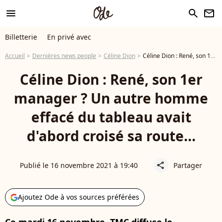
menu
search
newsletter
Billetterie
En privé avec
Accueil
Dernières news people
Céline Dion
Céline Dion : René, son 1er manager ? Un autre homme effacé du tableau avait d'abord croisé sa route...
Céline Dion : René, son 1er
manager ? Un autre homme
effacé du tableau avait
d'abord croisé sa route...
Publié le 16 novembre 2021 à 19:40
Partager
share
Ajoutez Ode à vos sources préférées