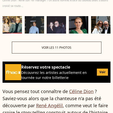
Céline Dion : René son 1er manager ? Un autre homme effacé du tableau avait d'abord
croisé sa route...
VOIR LES 11 PHOTOS
Réservez votre spectacle
Voir
Découvrez les artistes actuellement en
tournée sur notre billetterie
Vous pensez tout connaître de
Céline Dion
?
Saviez-vous alors que la chanteuse n'a pas été
découverte par
René Angélil
, comme veut le faire
croire le
story telling
construit autour de l'histoire