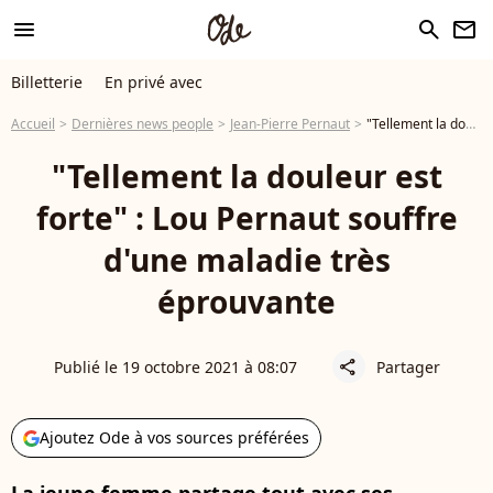
menu
search
newsletter
Billetterie
En privé avec
Accueil
Dernières news people
Jean-Pierre Pernaut
"Tellement la douleur est forte" : Lou Pernaut souffre d'une maladie très éprouvante
"Tellement la douleur est
forte" : Lou Pernaut souffre
d'une maladie très
éprouvante
Publié le 19 octobre 2021 à 08:07
Partager
share
Ajoutez Ode à vos sources préférées