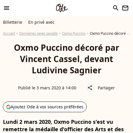
menu
search
newsletter
Billetterie
En privé avec
Accueil
Dernières news people
Oxmo Puccino
Oxmo Puccino décoré par Vincent Cassel, devant Ludivine Sagnier
Oxmo Puccino décoré par
Vincent Cassel, devant
Ludivine Sagnier
Publié le 3 mars 2020 à 14:00
Partager
share
Ajoutez Ode à vos sources préférées
Lundi 2 mars 2020, Oxmo Puccino s'est vu
remettre la médaille d'officier des Arts et des