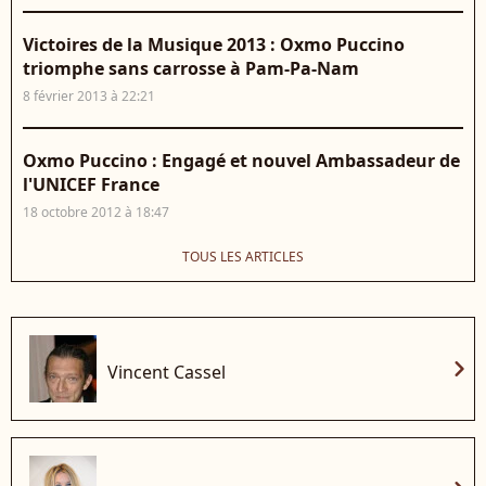
Victoires de la Musique 2013 : Oxmo Puccino
triomphe sans carrosse à Pam-Pa-Nam
8 février 2013 à 22:21
Oxmo Puccino : Engagé et nouvel Ambassadeur de
l'UNICEF France
18 octobre 2012 à 18:47
TOUS LES ARTICLES
chevron_right
Vincent Cassel