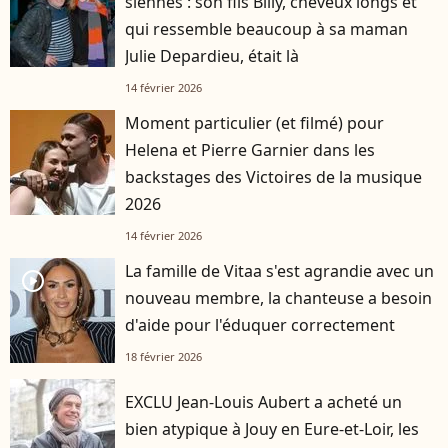
siennes : son fils Billy, cheveux longs et
qui ressemble beaucoup à sa maman
Julie Depardieu, était là
14 février 2026
Moment particulier (et filmé) pour
Helena et Pierre Garnier dans les
backstages des Victoires de la musique
2026
14 février 2026
La famille de Vitaa s'est agrandie avec un
player2
nouveau membre, la chanteuse a besoin
d'aide pour l'éduquer correctement
18 février 2026
EXCLU Jean-Louis Aubert a acheté un
bien atypique à Jouy en Eure-et-Loir, les