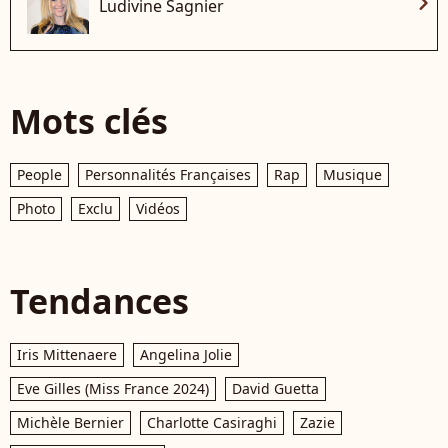
chevron_right
Ludivine Sagnier
Mots clés
People
Personnalités Françaises
Rap
Musique
Photo
Exclu
Vidéos
Tendances
Iris Mittenaere
Angelina Jolie
Eve Gilles (Miss France 2024)
David Guetta
Michèle Bernier
Charlotte Casiraghi
Zazie