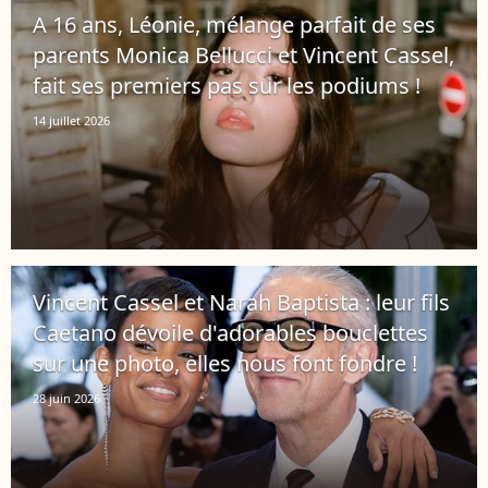
A 16 ans, Léonie, mélange parfait de ses
parents Monica Bellucci et Vincent Cassel,
fait ses premiers pas sur les podiums !
14 juillet 2026
Vincent Cassel et Narah Baptista : leur fils
Caetano dévoile d'adorables bouclettes
sur une photo, elles nous font fondre !
28 juin 2026