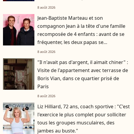
s'est occupée de tout
8 août 2026
Jean-Baptiste Marteau et son
compagnon Jean à la tête d'une famille
recomposée de 4 enfants : avant de se
fréquenter, les deux papas se
connaissaient depuis des années
8 août 2026
"Il n'avait pas d'argent, il aimait chiner" :
Visite de l'appartement avec terrasse de
Boris Vian, dans ce quartier prisé de
Paris
8 août 2026
Liz Hilliard, 72 ans, coach sportive : "C'est
l'exercice le plus complet pour solliciter
tous les groupes musculaires, des
jambes au buste."