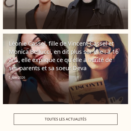
Léonie Cassel, fille de Vincent Cassel et
Monica Bellucci, en dit plus sur elle : à 16
ans, elle explique ce qu'elle a hérité de
ses parents et sa soeur Deva
5 juin 2026
TOUTES LES ACTUALITÉS