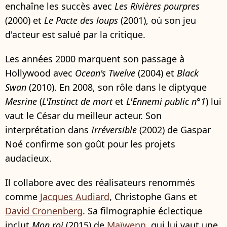
enchaîne les succès avec
Les Rivières pourpres
(2000) et
Le Pacte des loups
(2001), où son jeu
d'acteur est salué par la critique.
Les années 2000 marquent son passage à
Hollywood avec
Ocean's Twelve
(2004) et
Black
Swan
(2010). En 2008, son rôle dans le diptyque
Mesrine
(
L'Instinct de mort
et
L'Ennemi public n°1
) lui
vaut le César du meilleur acteur. Son
interprétation dans
Irréversible
(2002) de Gaspar
Noé confirme son goût pour les projets
audacieux.
Il collabore avec des réalisateurs renommés
comme
Jacques Audiard
, Christophe Gans et
David Cronenberg
. Sa filmographie éclectique
inclut
Mon roi
(2015) de
Maïwenn
, qui lui vaut une