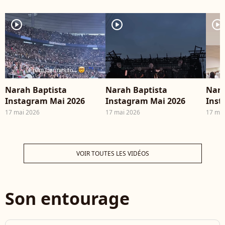
player2
player2
player2
Narah Baptista
Narah Baptista
Nara
Instagram Mai 2026
Instagram Mai 2026
Inst
17 mai 2026
17 mai 2026
17 mai
VOIR TOUTES LES VIDÉOS
Son entourage