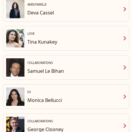
AMIS/FAMILLE
chevron_right
Deva Cassel
LOVE
chevron_right
Tina Kunakey
COLLABORATIONS
chevron_right
Samuel Le Bihan
EX
chevron_right
Monica Bellucci
COLLABORATIONS
chevron_right
George Clooney