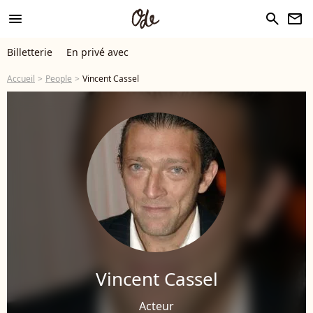
menu
search
newsletter
Billetterie
En privé avec
Accueil
People
Vincent Cassel
Vincent Cassel
Acteur