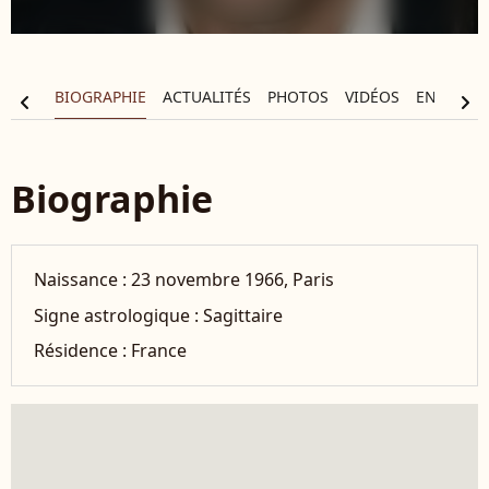
BIOGRAPHIE
ACTUALITÉS
PHOTOS
VIDÉOS
ENTOURA
chevron_left
chevron_right
Biographie
Naissance :
23 novembre 1966, Paris
Signe astrologique :
Sagittaire
Résidence :
France