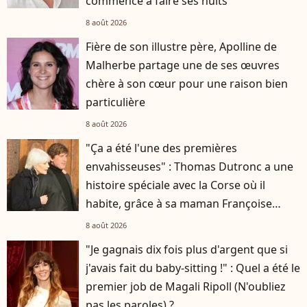
commence à faire ses nuits
8 août 2026
Fière de son illustre père, Apolline de
Malherbe partage une de ses œuvres
chère à son cœur pour une raison bien
particulière
8 août 2026
"Ça a été l'une des premières
envahisseuses" : Thomas Dutronc a une
histoire spéciale avec la Corse où il
habite, grâce à sa maman Françoise
Hardy
8 août 2026
"Je gagnais dix fois plus d'argent que si
j'avais fait du baby-sitting !" : Quel a été le
premier job de Magali Ripoll (N'oubliez
pas les paroles) ?