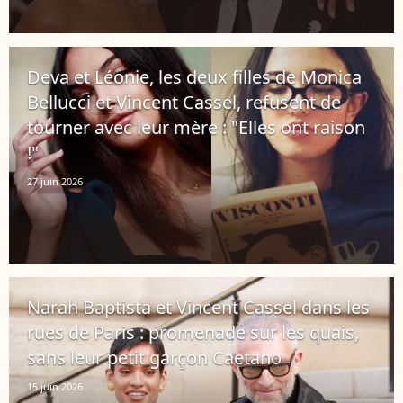
Deva et Léonie, les deux filles de Monica
Bellucci et Vincent Cassel, refusent de
tourner avec leur mère : "Elles ont raison
!"
27 juin 2026
Narah Baptista et Vincent Cassel dans les
rues de Paris : promenade sur les quais,
sans leur petit garçon Caetano
15 juin 2026