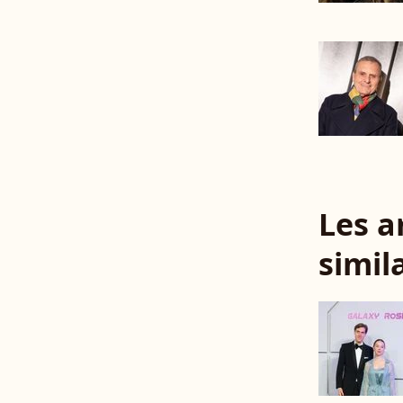
Les a
simil